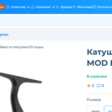
ажа
Клиентам
Компания
Бренды
Магазины
Контакты
agman
Вместе покупают
Отзывы
Кату
MOD B
В наличии
0
0
Размер
2000
1