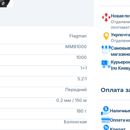
Новая по
Отделени
почтомат
Укрпочт
Flagman
Отделени
MMB1000
Самовыв
магазин
1000
Курьеро
1+1
(по Киеву
5.2:1
Оплата з
Передний
0.2 мм / 150 м
Наличным
180 г
Оплата к
Болонская
Кредит