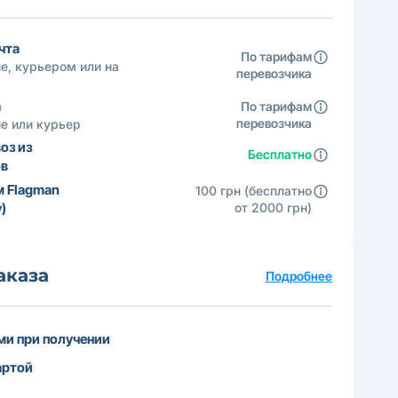
чта
По тарифам
е, курьером или на
перевозчика
а
По тарифам
перевозчика
е или курьер
оз из
Бесплатно
ов
м Flagman
100 грн (бесплатно
)
от 2000 грн)
аказа
Подробнее
и при получении
артой