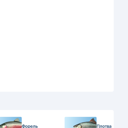
Форель
Плотва