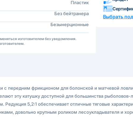
Пластик
Сертифи
Без бейтранера
Выбрать по
Безынерционные
зменяться изготовителем без уведомления.
зготовителем.
ки с передним фрикционом для болонской и матчевой ловл
делают эту катушку доступной для большинства рыболовов
. Редукция 5,2:1 обеспечивает отличные тяговые характер
иками, довольно крупным роликом лесоукладывателя и хо