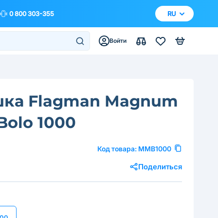
0 800 303-355
RU
Войти
шка Flagman Magnum
olo 1000
Код товара:
MMB1000
Поделиться
000