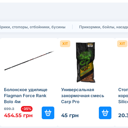
рики, стопоры, отбойники, бусины
Прикормки, бойлы, насад
ХІТ
ХІТ
Болонское удилище
Универсальная
Сто
Flagman Force Rank
закормочная смесь
коро
Bolo 4м
Carp Pro
Sili
699.3
-35%
454.55 грн
45 грн
20.