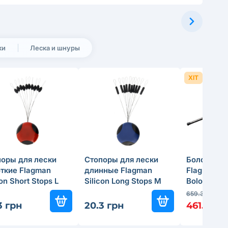
ки
Леска и шнуры
ХІТ
поры для лески
Стопоры для лески
Болонское
ткие Flagman
длинные Flagman
Flagman 
con Short Stops L
Silicon Long Stops M
Bolo 5м
659.3
-30
3 грн
20.3 грн
461.51 гр