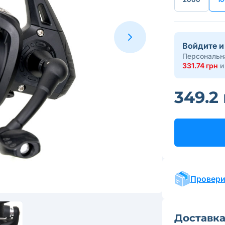
Войдите и
Персональна
331.74 грн
и
349.2
Провери
Доставк