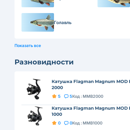
Голавль
Показать все
Разновидности
Катушка Flagman Magnum MOD 
2000
5
5
Код :
MMB2000
Катушка Flagman Magnum MOD 
1000
0
0
Код :
MMB1000