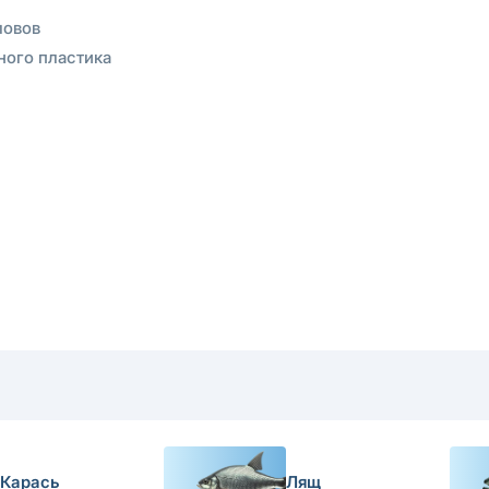
ловов
ного пластика
Карась
Лящ