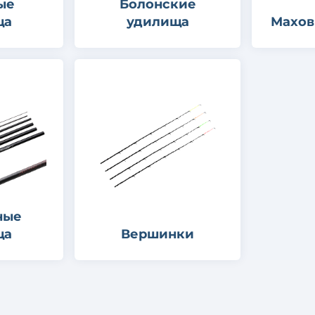
ые
Болонские
ща
удилища
Махов
ные
ща
Вершинки