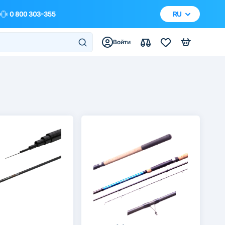
0 800 303-355
RU
Войти