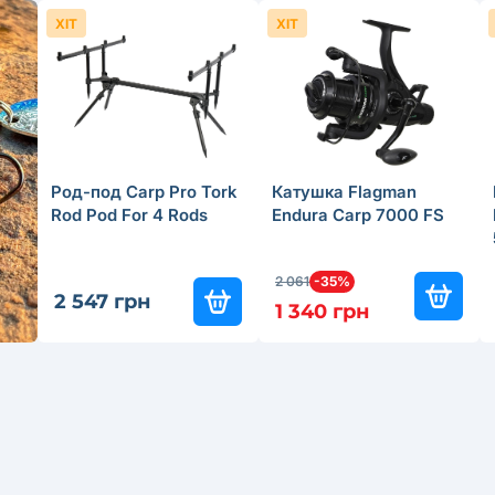
ХІТ
ХІТ
Род-под Carp Pro Tork
Катушка Flagman
Rod Pod For 4 Rods
Endura Carp 7000 FS
2 061
-35%
2 547 грн
1 340 грн