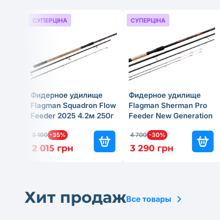
СУПЕРЦІНА
СУПЕРЦІНА
Фидерное удилище
Фидерное удилище
Flagman Squadron Flow
Flagman Sherman Pro
Feeder 2025 4.2м 250г
Feeder New Generation
2025 4м 180г
3 100
-35%
4 700
-30%
2 015 грн
3 290 грн
Хит продаж
Все товары