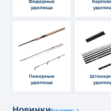
Фидерные
Карпов
удилища
удили
Пикерные
Штекер
удилища
удили
Новинки
Все товары