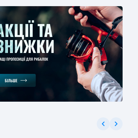
ЕРЦІНА
ушка Flagman
ger Bolo 2000
t Plastic Spool 1BB
2
-40%
.52 грн