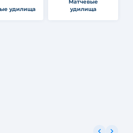
Матчевые
ые удилища
удилища