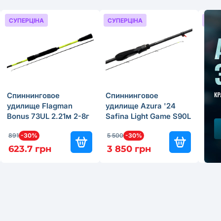
СУПЕРЦІНА
СУПЕРЦІНА
СУП
Спиннинговое
Спиннинговое
Кат
удилище Flagman
удилище Azura '24
Aven
Bonus 73UL 2.21м 2-8г
Safina Light Game S90L
Fron
2.74м 3-15г
891
-30%
5 500
-30%
259.
623.7 грн
3 850 грн
155