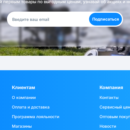
й первым товары по выгодным ценам, узнавай об акциях и н
Подписаться
Клиентам
Компания
О компании
Контакты
Оплата и доставка
Сервисный це
Программа лояльности
Оптовым поку
Магазины
Новости