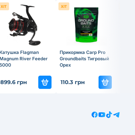
ХІТ
ХІТ
ХІТ
Катушка Flagman
Прикормка Carp Pro
Спинн
Magnum River Feeder
Groundbaits Тигровый
удили
5000
Орех
Tactic
837
-3
899.6 грн
110.3 грн
585.