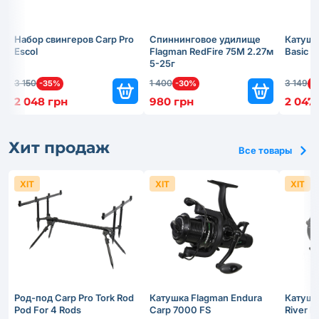
Набор свингеров Carp Pro
Спиннинговое удилище
Катушк
Escol
Flagman RedFire 75M 2.27м
Basic 
5-25г
3 150
1 400
3 149
-35%
-30%
-
2 048 грн
980 грн
2 047
Хит продаж
Все товары
ХІТ
ХІТ
ХІТ
Род-под Carp Pro Tork Rod
Катушка Flagman Endura
Катушк
Pod For 4 Rods
Carp 7000 FS
River 