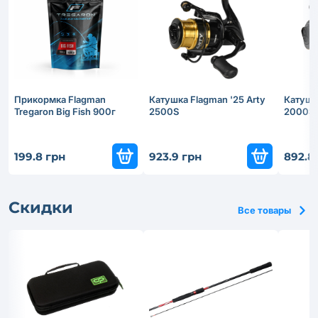
Прикормка Flagman
Катушка Flagman '25 Arty
Катушка
Tregaron Big Fish 900г
2500S
2000S
199.8 грн
923.9 грн
892.8
Скидки
Все товары