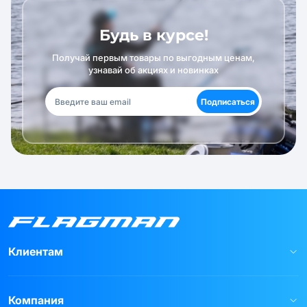
Будь в курсе!
Получай первым товары по выгодным ценам,
узнавай об акциях и новинках
Подписаться
Клиентам
Компания