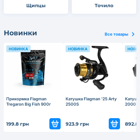
Щипцы
Точило
Новинки
Все товары
НОВИНКА
НОВИНКА
НОВИ
Прикормка Flagman
Катушка Flagman '25 Arty
Катушка
Tregaron Big Fish 900г
2500S
2000S
199.8 грн
923.9 грн
892.8