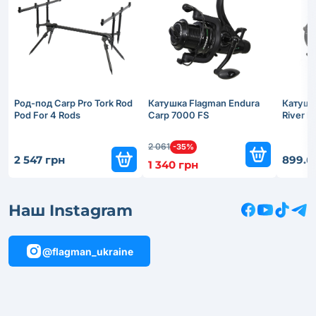
Род-под Carp Pro Tork Rod
Катушка Flagman Endura
Катушк
Pod For 4 Rods
Carp 7000 FS
River 
2 061
-35%
2 547 грн
899.6
1 340 грн
Наш Instagram
@flagman_ukraine