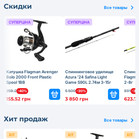
Скидки
Все товары
СУПЕРЦІНА
СУПЕРЦІНА
СУПЕР
Катушка Flagman Avenger
Спиннинговое удилище
Спинни
Bolo 2000 Front Plastic
Azura '24 Safina Light
Flagma
Spool 1BB
Game S90L 2.74м 3-15г
2-8г
259.2
5 500
891
-40%
-30%
-30
155.52 грн
3 850 грн
623.7
Хит продаж
Все товары
ХІТ
ХІТ
ХІТ