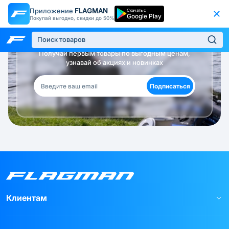
Приложение
FLAGMAN
Скачать с
Google Play
Покупай выгодно, скидки до 50%
Будь в курсе!
Получай первым товары по выгодным ценам,
узнавай об акциях и новинках
Подписаться
Клиентам