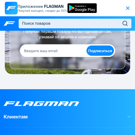
Приложение
FLAGMAN
Скачать с
Google Play
Покупай выгодно, скидки до 50%
Будь в курсе!
Получай первым товары по выгодным ценам,
узнавай об акциях и новинках
Подписаться
Клиентам