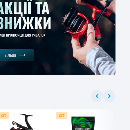
ушка Flagman
ger Bolo 2000
t Plastic Spool 1BB
2
-40%
.52 грн
ХІТ
ХІТ
ХІТ