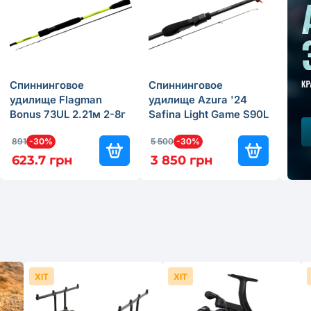
Спиннинговое
Спиннинговое
Кат
удилище Flagman
удилище Azura '24
Aven
Bonus 73UL 2.21м 2-8г
Safina Light Game S90L
Fron
2.74м 3-15г
891
-30%
5 500
-30%
259.
623.7 грн
3 850 грн
155
ХІТ
ХІТ