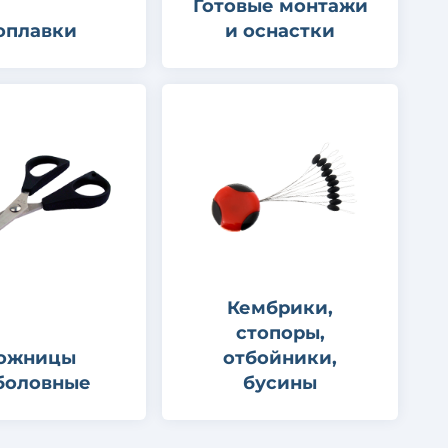
Готовые монтажи
оплавки
и оснастки
Кембрики,
стопоры,
ожницы
отбойники,
боловные
бусины