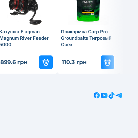
Катушка Flagman
Прикормка Carp Pro
Спинн
Magnum River Feeder
Groundbaits Тигровый
удили
5000
Орех
Tactic
837
-3
899.6 грн
110.3 грн
585.