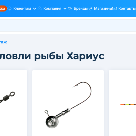
ажа
Клиентам
Компания
Бренды
Магазины
Контакты
таж
 ловли рыбы Хариус