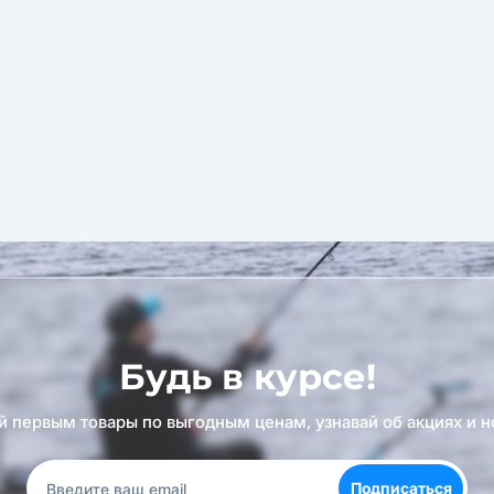
Будь в курсе!
й первым товары по выгодным ценам, узнавай об акциях и н
Подписаться