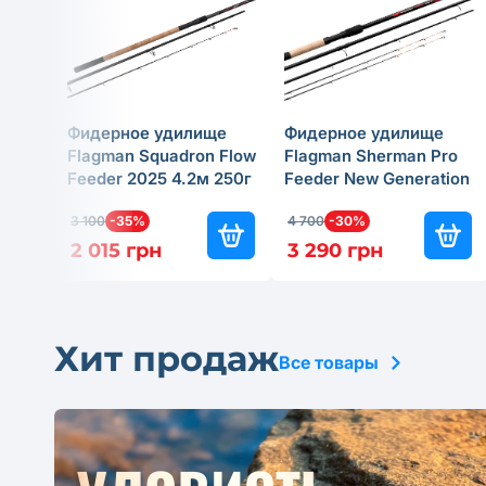
Фидерное удилище
Фидерное удилище
Flagman Squadron Flow
Flagman Sherman Pro
Feeder 2025 4.2м 250г
Feeder New Generation
2025 4м 180г
3 100
-35%
4 700
-30%
2 015 грн
3 290 грн
Хит продаж
Все товары