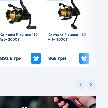
Катушка Flagman '25
Катушка Flagman '25
Катушк
Arty 2000S
Arty 3000S
Hasta
892.8 грн
968 грн
3 951
ЕРЦІНА