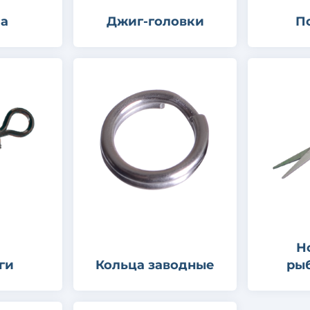
ла
Джиг-головки
П
Н
ги
Кольца заводные
ры