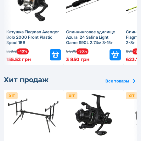
Катушка Flagman Avenger
Спиннинговое удилище
Спинни
Bolo 2000 Front Plastic
Azura '24 Safina Light
Flagma
Spool 1BB
Game S90L 2.74м 3-15г
2-8г
259.2
5 500
891
-40%
-30%
-30
155.52 грн
3 850 грн
623.7
Хит продаж
Все товары
ХІТ
ХІТ
ХІТ