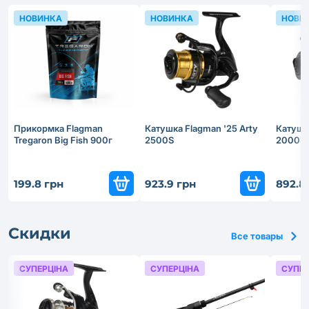
НОВИНКА
НОВИНКА
НОВИ
Прикормка Flagman
Катушка Flagman '25 Arty
Катушка
Tregaron Big Fish 900г
2500S
2000S
199.8 грн
923.9 грн
892.8
Скидки
Все товары
СУПЕРЦІНА
СУПЕРЦІНА
СУПЕР