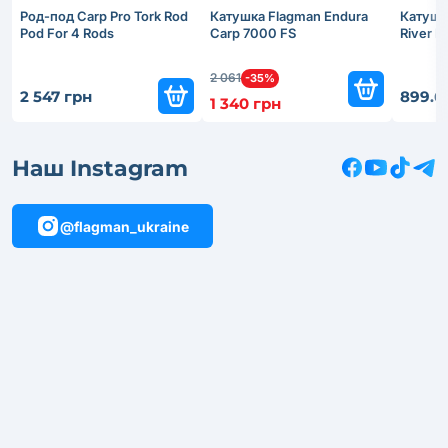
Род-под Carp Pro Tork Rod
Катушка Flagman Endura
Катушк
Pod For 4 Rods
Carp 7000 FS
River 
2 061
-35%
2 547 грн
899.6
1 340 грн
Наш Instagram
@flagman_ukraine