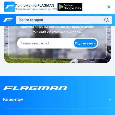
Приложение
FLAGMAN
Скачать с
Google Play
Покупай выгодно, скидки до 50%
Будь в курсе!
Получай первым товары по выгодным ценам,
узнавай об акциях и новинках
Подписаться
Клиентам