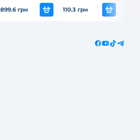
837
-3
899.6 грн
110.3 грн
585.