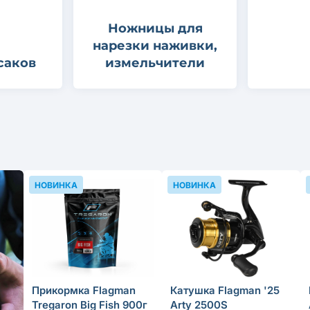
Ножницы для
нарезки наживки,
саков
измельчители
НОВИНКА
НОВИНКА
Прикормка Flagman
Катушка Flagman '25
Tregaron Big Fish 900г
Arty 2500S