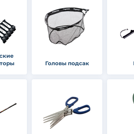
ские
аторы
Головы подсак