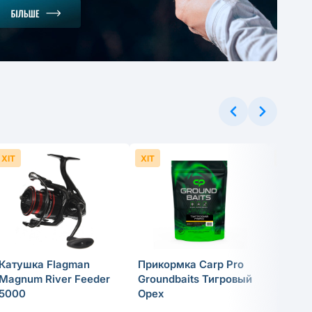
1
-30%
.37 грн
ХІТ
ХІТ
ХІТ
Катушка Flagman
Прикормка Carp Pro
Спинн
Magnum River Feeder
Groundbaits Тигровый
удили
5000
Орех
Tactic