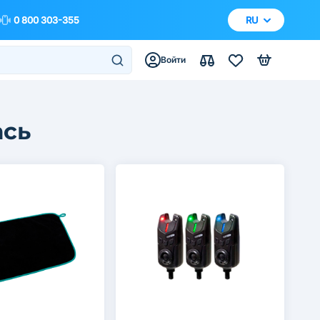
0 800 303-355
RU
Войти
ась