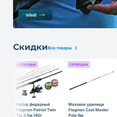
Скидки
Все товары
СУПЕРЦІНА
СУПЕРЦІНА
Набор фидерный
Маховое удилище
Flagman Patriot Twin
Flagman Cast Master
Tip 3.6м 140г
Pole 6м