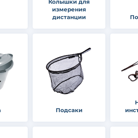
Колышки для
измерения
дистанции
По
а
Подсаки
инс