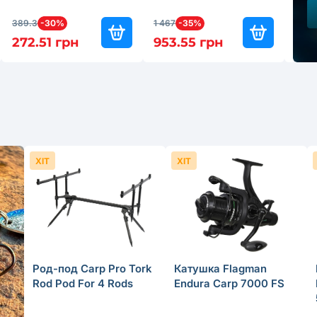
389.3
-30%
1 467
-35%
949.
272.51 грн
953.55 грн
664
ХІТ
ХІТ
Род-под Carp Pro Tork
Катушка Flagman
Rod Pod For 4 Rods
Endura Carp 7000 FS