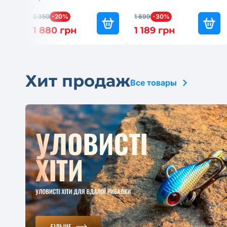
2 350
-20%
1 699
-30%
1 880 грн
1 189 грн
Хит продаж
Все товары