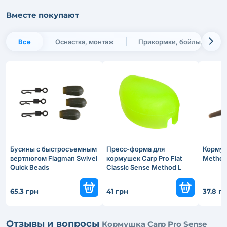
Вместе покупают
Все
Оснастка, монтаж
Прикормки, бойлы, насадк
Бусины с быстросъемным
Пресс-форма для
Кормуш
вертлюгом Flagman Swivel
кормушек Carp Pro Flat
Method
Quick Beads
Classic Sense Method L
65.3 грн
41 грн
37.8 г
Отзывы и вопросы
Кормушка Carp Pro Sense