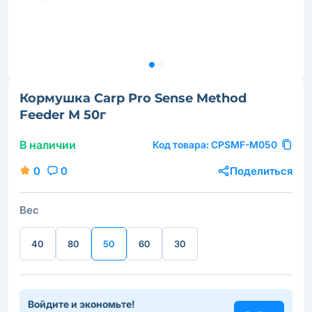
Кормушка Carp Pro Sense Method
Feeder M 50г
В наличии
Код товара:
CPSMF-M050
0
0
Поделиться
Вес
40
80
50
60
30
Войдите и экономьте!