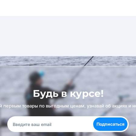
Будь в курсе!
й первым товары по выгодным ценам, узнавай об акциях и н
Подписаться