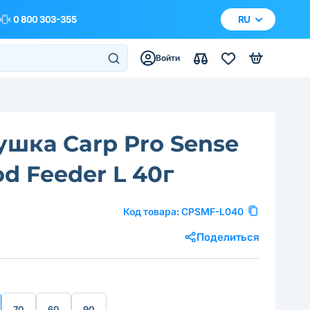
0 800 303-355
RU
Войти
шка Carp Pro Sense
d Feeder L 40г
Код товара:
CPSMF-L040
Поделиться
70
60
90