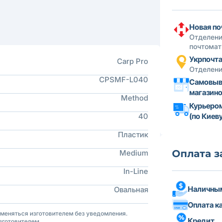
Новая по
Отделени
почтомат
Укрпочт
Carp Pro
Отделени
CPSMF-L040
Самовыв
магазин
Method
Курьеро
40
(по Киеву
Пластик
Оплата з
Medium
In-Line
Наличным
Овальная
Оплата к
зменяться изготовителем без уведомления.
Кредит
зготовителем.