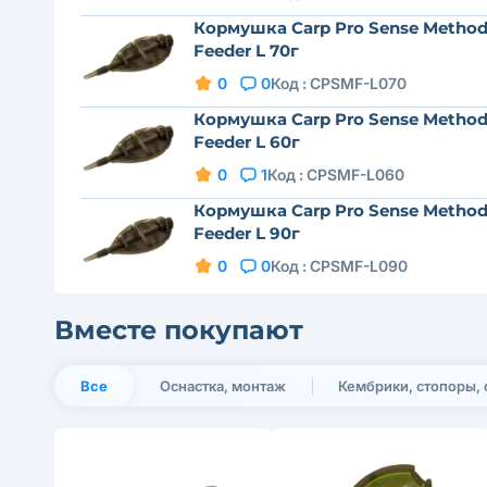
Кормушка Carp Pro Sense Metho
Feeder L 70г
0
0
Код :
CPSMF-L070
Кормушка Carp Pro Sense Metho
Feeder L 60г
0
1
Код :
CPSMF-L060
Кормушка Carp Pro Sense Metho
Feeder L 90г
0
0
Код :
CPSMF-L090
Вместе покупают
Все
Оснастка, монтаж
Кембрики, стопоры, 