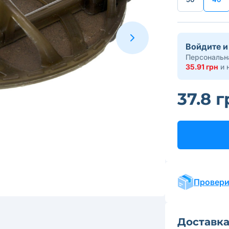
Войдите и
Персональна
35.91 грн
и 
37.8 
Провери
Доставк