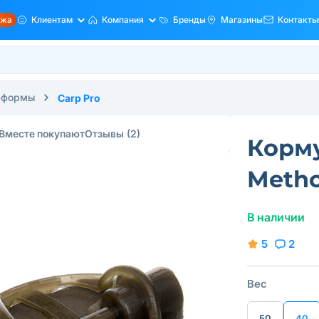
ажа
Клиентам
Компания
Бренды
Магазины
Контакты
-формы
Carp Pro
Вместе покупают
Отзывы
(2)
Корму
Metho
В наличии
5
2
Вес
50
40