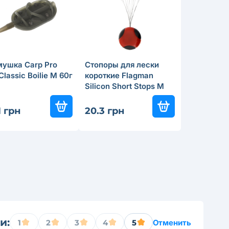
мушка Carp Pro
Стопоры для лески
 Classic Boilie M 60г
короткие Flagman
Silicon Short Stops M
1 грн
20.3 грн
и:
1
2
3
4
5
Отменить