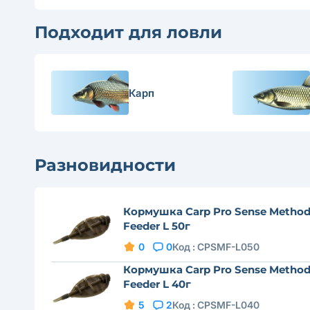
Подходит для ловли
Карп
Разновидности
Кормушка Carp Pro Sense Metho
Feeder L 50г
0
0
Код :
CPSMF-L050
Кормушка Carp Pro Sense Metho
Feeder L 40г
5
2
Код :
CPSMF-L040