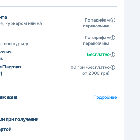
чта
По тарифам
е, курьером или на
перевозчика
а
По тарифам
перевозчика
е или курьер
оз из
Бесплатно
ов
м Flagman
100 грн (бесплатно
)
от 2000 грн)
аказа
Подробнее
и при получении
артой