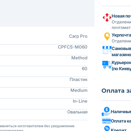
Новая по
Отделени
почтомат
Укрпочт
Carp Pro
Отделени
CPFCS-M060
Самовыв
магазин
Method
Курьеро
60
(по Киеву
Пластик
Оплата з
Medium
In-Line
Наличным
Овальная
Оплата к
зменяться изготовителем без уведомления.
Кредит
зготовителем.