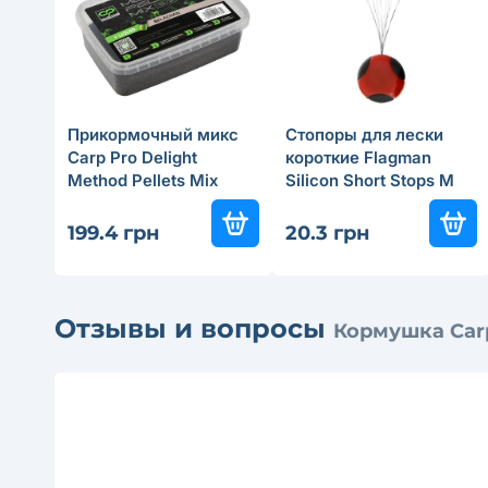
Прикормочный микс
Стопоры для лески
Carp Pro Delight
короткие Flagman
Method Pellets Mix
Silicon Short Stops M
1.5/2мм Belachan +
Ликвид
199.4 грн
20.3 грн
Отзывы и вопросы
Кормушка Carp 