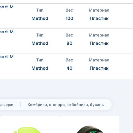
port M
Тип
Вес
Материал
Method
100
Пластик
port M
Тип
Вес
Материал
Method
80
Пластик
port M
Тип
Вес
Материал
Method
40
Пластик
насадки
Кембрики, стопоры, отбойники, бусины