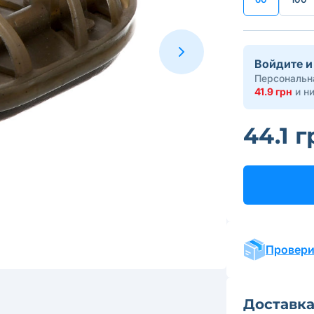
Войдите и
Персональна
41.9 грн
и н
44.1 г
Провери
Доставк