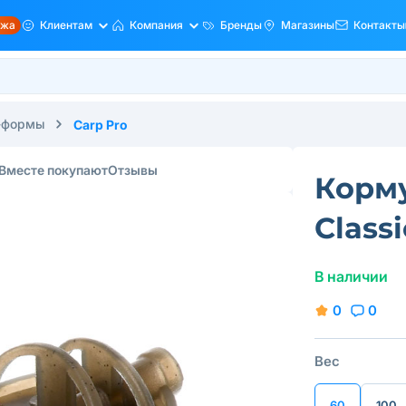
ажа
Клиентам
Компания
Бренды
Магазины
Контакты
-формы
Carp Pro
Вместе покупают
Отзывы
Корму
Class
В наличии
0
0
Вес
60
100