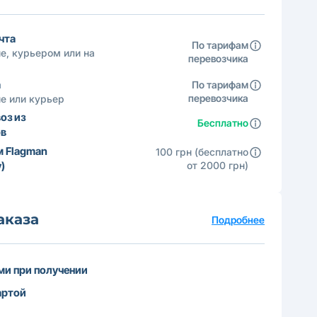
чта
По тарифам
е, курьером или на
перевозчика
а
По тарифам
перевозчика
е или курьер
оз из
Бесплатно
ов
м Flagman
100 грн (бесплатно
)
от 2000 грн)
аказа
Подробнее
и при получении
артой