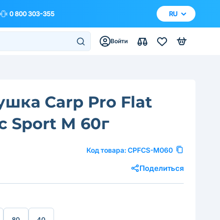
0 800 303-355
RU
Войти
шка Carp Pro Flat
ic Sport M 60г
Код товара:
CPFCS-M060
Поделиться
80
40