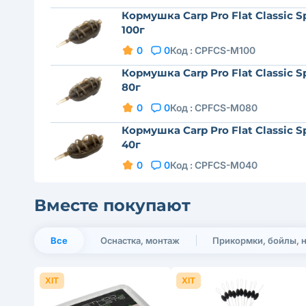
Кормушка Carp Pro Flat Classic S
100г
0
0
Код :
CPFCS-M100
Кормушка Carp Pro Flat Classic S
80г
0
0
Код :
CPFCS-M080
Кормушка Carp Pro Flat Classic S
40г
0
0
Код :
CPFCS-M040
Вместе покупают
Все
Оснастка, монтаж
Прикормки, бойлы, 
ХІТ
ХІТ