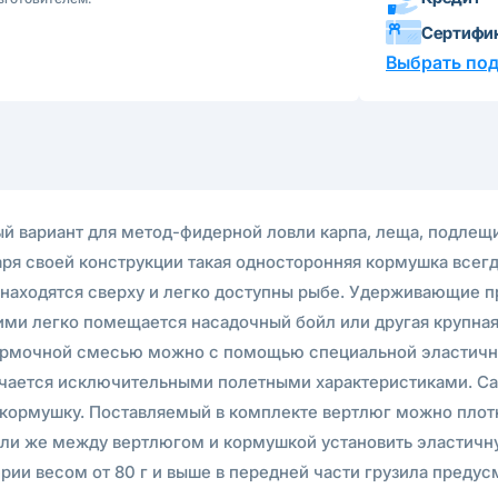
Сертифи
Выбрать по
ьный вариант для метод-фидерной ловли карпа, леща, подле
ря своей конструкции такая односторонняя кормушка всегда
находятся сверху и легко доступны рыбе. Удерживающие пр
ими легко помещается насадочный бойл или другая крупная
ормочной смесью можно с помощью специальной эластично
ется исключительными полетными характеристиками. Carp P
озь кормушку. Поставляемый в комплекте вертлюг можно пло
ли же между вертлюгом и кормушкой установить эластичну
рии весом от 80 г и выше в передней части грузила пред