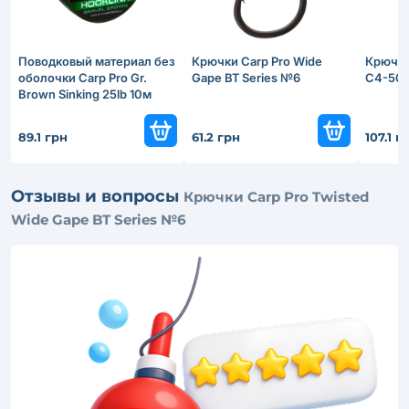
Поводковый материал без
Крючки Carp Pro Wide
Крючки
оболочки Carp Pro Gr.
Gape BT Series №6
C4-50
Brown Sinking 25lb 10м
89.1 грн
61.2 грн
107.1 г
Отзывы и вопросы
Крючки Carp Pro Twisted
Wide Gape BT Series №6