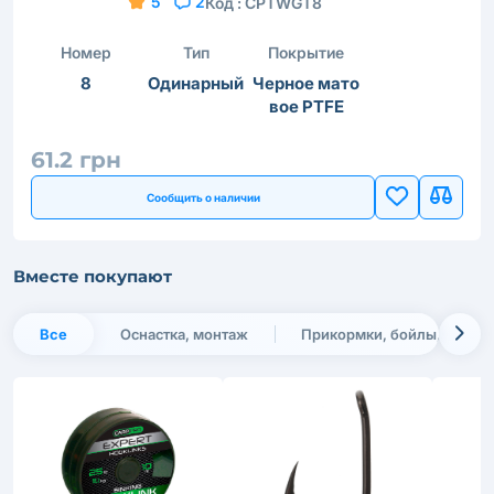
5
2
Код :
CPTWGT8
Номер
Тип
Покрытие
8
Одинарный
Черное мато
вое PTFE
61.2 грн
Сообщить о наличии
Вместе покупают
Все
Оснастка, монтаж
Прикормки, бойлы, насадк