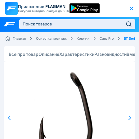
Приложение
FLAGMAN
Скачать с
Google Play
Покупай выгодно, скидки до 50%
BT Series
Главная
Оснастка, монтаж
Крючки
Carp Pro
Все про товар
Описание
Характеристики
Разновидности
Вмес