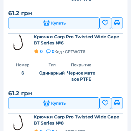
61.2 грн
Купить
Крючки Carp Pro Twisted Wide Gape
BT Series №6
0
0
Код :
CPTWGT6
Номер
Тип
Покрытие
6
Одинарный
Черное мато
вое PTFE
61.2 грн
Купить
Крючки Carp Pro Twisted Wide Gape
BT Series №8