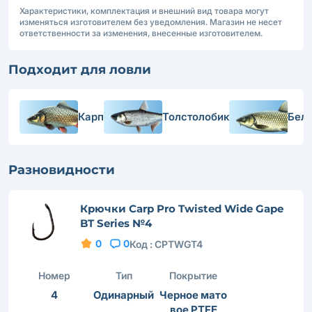
Характеристики, комплектация и внешний вид товара могут
изменяться изготовителем без уведомления. Магазин не несет
ответственности за изменения, внесенные изготовителем.
Подходит для ловли
Карп
Толстолобик
Бел
Разновидности
Крючки Carp Pro Twisted Wide Gape
BT Series №4
0
0
Код :
CPTWGT4
Номер
Тип
Покрытие
4
Одинарный
Черное мато
вое PTFE