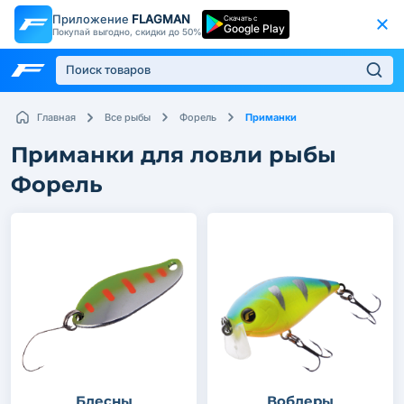
Приложение
FLAGMAN
Скачать с
Google Play
Покупай выгодно, скидки до 50%
Приманки
Главная
Все рыбы
Форель
Приманки для ловли рыбы
Форель
Блесны
Воблеры