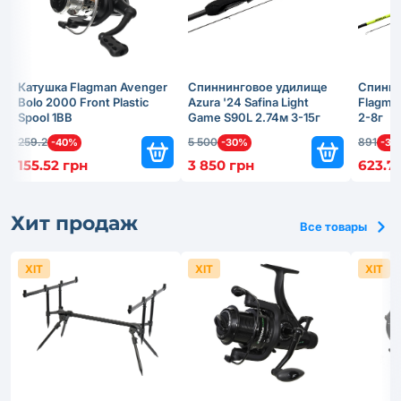
Катушка Flagman Avenger
Спиннинговое удилище
Спинни
Bolo 2000 Front Plastic
Azura '24 Safina Light
Flagma
Spool 1BB
Game S90L 2.74м 3-15г
2-8г
259.2
5 500
891
-40%
-30%
-30
155.52 грн
3 850 грн
623.7
Хит продаж
Все товары
ХІТ
ХІТ
ХІТ