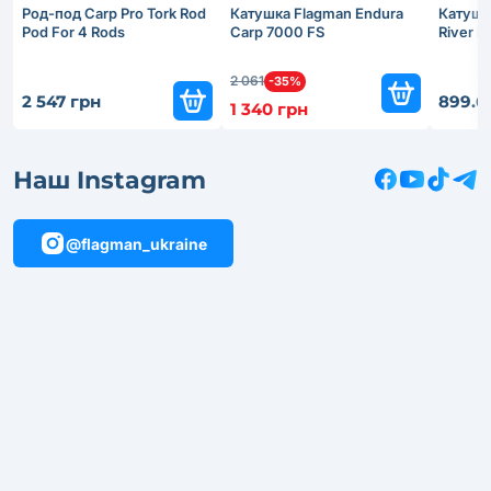
Род-под Carp Pro Tork Rod
Катушка Flagman Endura
Катушк
Pod For 4 Rods
Carp 7000 FS
River 
2 061
-35%
2 547 грн
899.6
1 340 грн
Наш Instagram
@flagman_ukraine