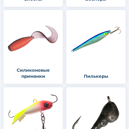
Силиконовые
приманки
Пилькеры