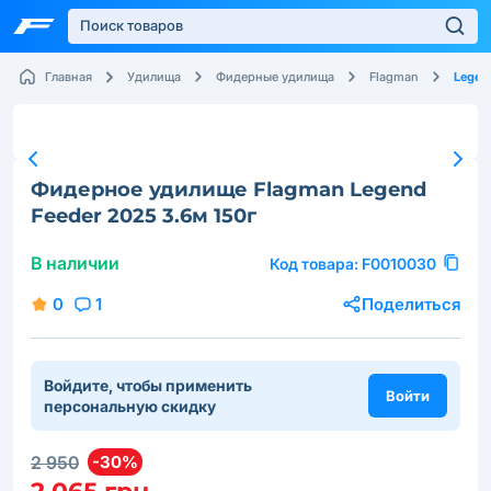
Legen
Главная
Удилища
Фидерные удилища
Flagman
Фидерное удилище Flagman Legend
Feeder 2025 3.6м 150г
В наличии
Код товара:
F0010030
0
1
Поделиться
Войдите, чтобы применить
Войти
персональную скидку
2 950
-30%