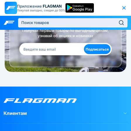
Приложение
FLAGMAN
Скачать с
Google Play
Покупай выгодно, скидки до 50%
Будь в курсе!
Получай первым товары по выгодным ценам,
узнавай об акциях и новинках
Подписаться
Клиентам