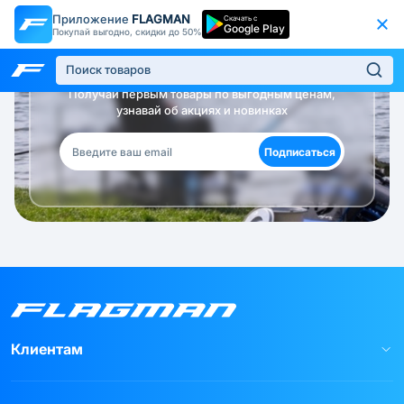
Приложение
FLAGMAN
Скачать с
Google Play
Покупай выгодно, скидки до 50%
Будь в курсе!
Получай первым товары по выгодным ценам,
узнавай об акциях и новинках
Подписаться
Клиентам