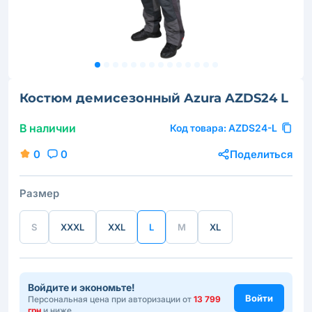
Костюм демисезонный Azura AZDS24 L
В наличии
Код товара:
AZDS24-L
0
0
Поделиться
Размер
S
XXXL
XXL
L
M
XL
Войдите и экономьте!
Войти
Персональная цена при авторизации от
13 799
грн
и ниже