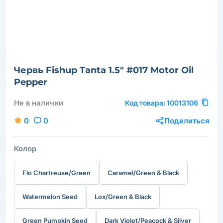
Червь Fishup Tanta 1.5" #017 Motor Oil
Pepper
Не в наличии
Код товара:
10013106
0
0
Поделиться
Колор
Flo Chartreuse/Green
Caramel/Green & Black
Watermelon Seed
Lox/Green & Black
Green Pumpkin Seed
Dark Violet/Peacock & Silver