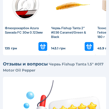
Флюорокарбон Azura
Червь Fishup Tanta 2"
Техноп
Sawada FC 30м 0.123мм
#036 Caramel/Green &
Гейзер
Black
180 г
135 грн
143.1 грн
45.9 г
Отзывы и вопросы
Червь Fishup Tanta 1.5" #017
Motor Oil Pepper