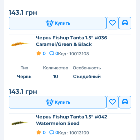
143.1 грн
Купить
Червь Fishup Tanta 1.5" #036
Caramel/Green & Black
0
0
Код :
10013108
Тип
Количество
Особенность
Червь
10
Съедобный
143.1 грн
Купить
Червь Fishup Tanta 1.5" #042
Watermelon Seed
0
0
Код :
10013109