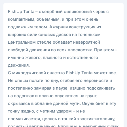
FishUp Tanta – съедобный силиконовый червь с
компактным, объемным, и при этом очень
подвижным телом. Ажурная конструкция из
широких силиконовых дисков на тоненьком
центральном стебле обладает невероятной
свободой движения во всех плоскостях. При этом –
именно живого, плавного и естественного
движения.
С микроджиговой снастью FishUp Tanta может все.
Не спеша ползти по дну, огибая его неровности и
постепенно замирая в паузе, изящно подскакивать
на подрывах и плавно опускаться на грунт,
скрываясь в облачке донной мути. Окунь бьет в эту
точку жадно, с четким ударом – и не
промахивается, целясь в тонкий хвостик-иголочку,
поднятый вертикально. Впрочем, и некрупный судак