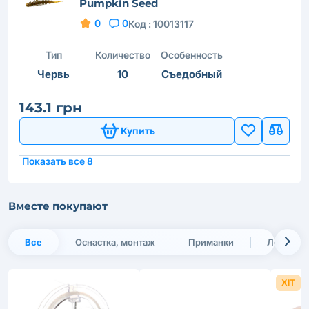
Pumpkin Seed
0
0
Код :
10013117
Тип
Количество
Особенность
Червь
10
Съедобный
143.1 грн
Купить
Показать все 8
Вместе покупают
Все
Оснастка, монтаж
Приманки
Леска и 
ХІТ