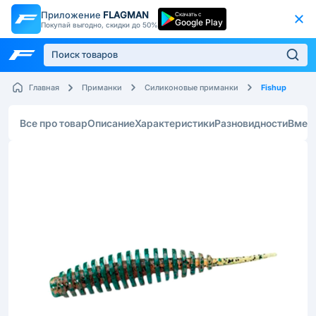
Приложение
FLAGMAN
Скачать с
Google Play
Покупай выгодно, скидки до 50%
Fishup
Главная
Приманки
Силиконовые приманки
Все про товар
Описание
Характеристики
Разновидности
Вмес