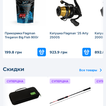
Прикормка Flagman
Катушка Flagman '25 Arty
Катушка
Tregaron Big Fish 900г
2500S
2000S
199.8 грн
923.9 грн
892.8
Скидки
Все товары
СУПЕРЦІНА
СУПЕРЦІНА
СУПЕР