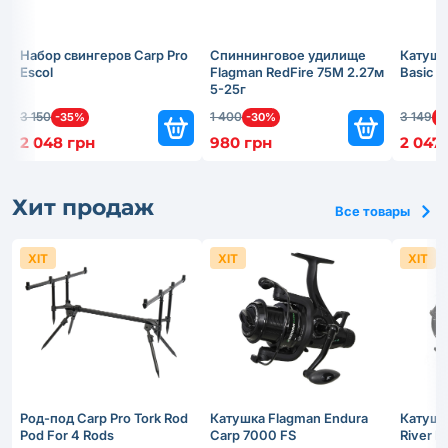
Набор свингеров Carp Pro
Спиннинговое удилище
Катушк
Escol
Flagman RedFire 75M 2.27м
Basic 
5-25г
3 150
1 400
3 149
-35%
-30%
-
2 048 грн
980 грн
2 047
Хит продаж
Все товары
ХІТ
ХІТ
ХІТ
Род-под Carp Pro Tork Rod
Катушка Flagman Endura
Катушк
Pod For 4 Rods
Carp 7000 FS
River 