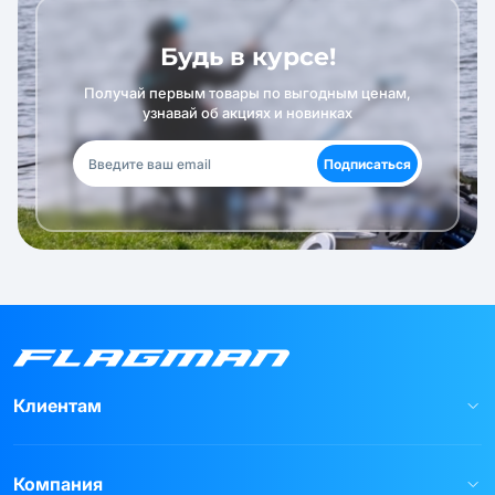
Будь в курсе!
Получай первым товары по выгодным ценам,
узнавай об акциях и новинках
Подписаться
Клиентам
Компания