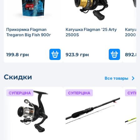
Прикормка Flagman
Катушка Flagman '25 Arty
Катушка
Tregaron Big Fish 900г
2500S
2000S
199.8 грн
923.9 грн
892.8
Скидки
Все товары
СУПЕРЦІНА
СУПЕРЦІНА
СУПЕР