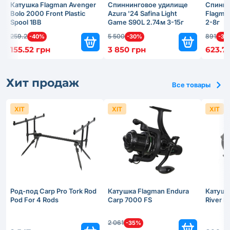
Катушка Flagman Avenger
Спиннинговое удилище
Спинни
Bolo 2000 Front Plastic
Azura '24 Safina Light
Flagma
Spool 1BB
Game S90L 2.74м 3-15г
2-8г
259.2
5 500
891
-40%
-30%
-30
155.52 грн
3 850 грн
623.7
Хит продаж
Все товары
ХІТ
ХІТ
ХІТ
Род-под Carp Pro Tork Rod
Катушка Flagman Endura
Катушк
Pod For 4 Rods
Carp 7000 FS
River 
2 061
-35%