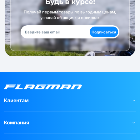
Будь в курсе!
Получай первым товары по выгодным ценам,
узнавай об акциях и новинках
Подписаться
Клиентам
Компания