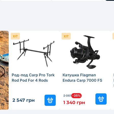
ХІТ
ХІТ
Род-под Carp Pro Tork
Катушка Flagman
Rod Pod For 4 Rods
Endura Carp 7000 FS
2 061
-35%
2 547 грн
1 340 грн