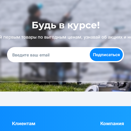
Будь в курсе!
й первым товары по выгодным ценам, узнавай об акциях и н
Подписаться
Клиентам
Компания