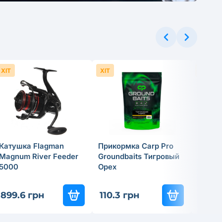
ХІТ
ХІТ
ХІТ
Катушка Flagman
Прикормка Carp Pro
Спинн
Magnum River Feeder
Groundbaits Тигровый
удили
5000
Орех
Tactic
837
-3
899.6 грн
110.3 грн
585.