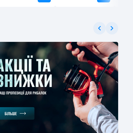
ЕРЦІНА
ушка Flagman
ger Bolo 2000
t Plastic Spool 1BB
2
-40%
.52 грн