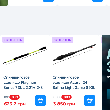
СУПЕРЦІНА
СУПЕРЦІНА
СУП
Спиннинговое
Спиннинговое
Кат
удилище Flagman
удилище Azura '24
Aven
Bonus 73UL 2.21м 2-8г
Safina Light Game S90L
Fron
2.74м 3-15г
891
-30%
5 500
-30%
259.
623.7 грн
3 850 грн
155