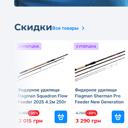
Скидки
Все товары
СУПЕРЦІНА
СУПЕРЦІНА
Фидерное удилище
Фидерное удилище
Flagman Squadron Flow
Flagman Sherman Pro
Feeder 2025 4.2м 250г
Feeder New Generation
2025 4м 180г
3 100
-35%
4 700
-30%
2 015 грн
3 290 грн