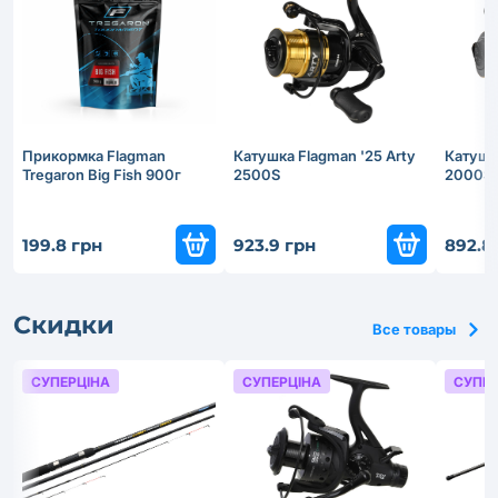
Прикормка Flagman
Катушка Flagman '25 Arty
Катушка
Tregaron Big Fish 900г
2500S
2000S
199.8 грн
923.9 грн
892.8
Скидки
Все товары
СУПЕРЦІНА
СУПЕРЦІНА
СУПЕР