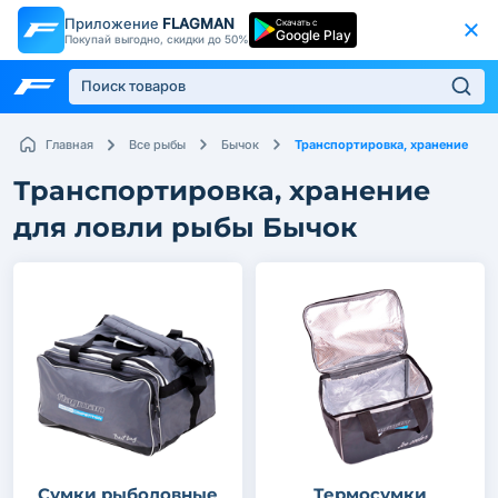
Приложение
FLAGMAN
Скачать с
Google Play
Покупай выгодно, скидки до 50%
Транспортировка, хранение
Главная
Все рыбы
Бычок
Транспортировка, хранение
для ловли рыбы Бычок
Сумки рыболовные
Термосумки