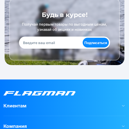
Будь в курсе!
Получай первым товары по выгодным ценам,
узнавай об акциях и новинках
Подписаться
Клиентам
Компания