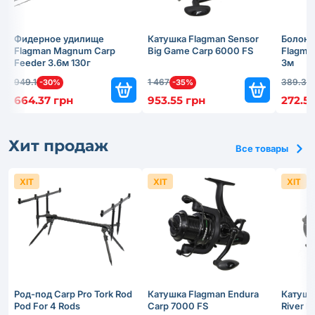
Фидерное удилище
Катушка Flagman Sensor
Болонс
Flagman Magnum Carp
Big Game Carp 6000 FS
Flagma
Feeder 3.6м 130г
3м
949.1
1 467
389.3
-30%
-35%
-
664.37 грн
953.55 грн
272.51
Хит продаж
Все товары
ХІТ
ХІТ
ХІТ
Род-под Carp Pro Tork Rod
Катушка Flagman Endura
Катушк
Pod For 4 Rods
Carp 7000 FS
River 