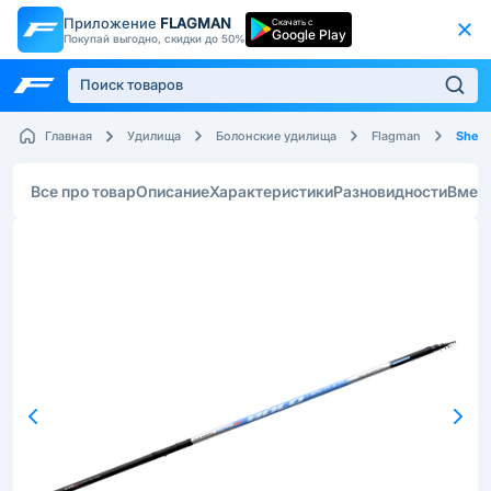
Приложение
FLAGMAN
Скачать с
Google Play
Покупай выгодно, скидки до 50%
Sherm
Главная
Удилища
Болонские удилища
Flagman
Все про товар
Описание
Характеристики
Разновидности
Вмес