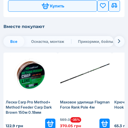
Купить
Вместе покупают
Все
Оснастка, монтаж
Прикормки, бойлы, насадк
Леска Carp Pro Method+
Маховое удилище Flagman
Крючки
Method Feeder Carp Dark
Force Rank Pole 4м
Hook №
Brown 150м 0.18мм
569.3
-35%
122.9 грн
370.05 грн
65.3 г