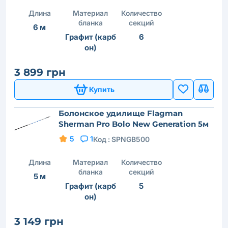
Длина
Материал
Количество
бланка
секций
6 м
Графит (карб
6
он)
3 899 грн
Купить
Болонское удилище Flagman
Sherman Pro Bolo New Generation 5м
5
1
Код :
SPNGB500
Длина
Материал
Количество
бланка
секций
5 м
Графит (карб
5
он)
3 149 грн