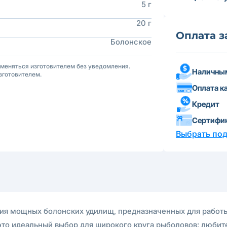
5 г
20 г
Оплата з
Болонское
зменяться изготовителем без уведомления.
Наличным
зготовителем.
Оплата к
Кредит
Сертифи
Выбрать по
серия мощных болонских удилищ, предназначенных для раб
это идеальный выбор для широкого круга рыболовов: любите