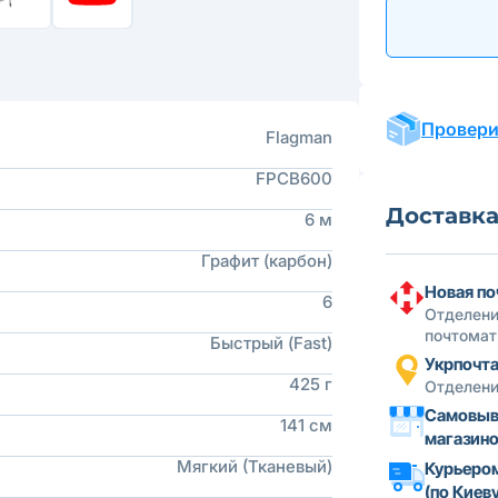
Провери
Flagman
FPCB600
Доставк
6 м
Графит (карбон)
Новая по
6
Отделени
почтомат
Быстрый (Fast)
Укрпочт
425 г
Отделени
Самовыв
141 см
магазин
Мягкий (Тканевый)
Курьеро
(по Киеву