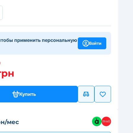
чтобы применить персональную
Войти
грн
Купить
рн/мес