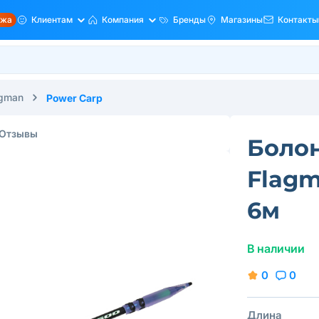
ажа
Клиентам
Компания
Бренды
Магазины
Контакты
agman
Power Carp
Отзывы
Боло
Flagm
6м
В наличии
0
0
Длина