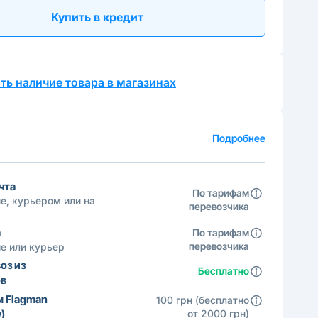
Купить в кредит
ть наличие товара в магазинах
а
Подробнее
чта
По тарифам
е, курьером или на
перевозчика
а
По тарифам
перевозчика
е или курьер
оз из
Бесплатно
ов
м Flagman
100 грн (бесплатно
)
от 2000 грн)