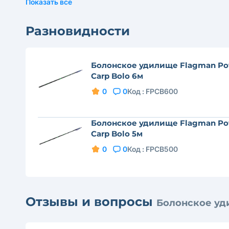
Показать все
Разновидности
Болонское удилище Flagman Po
Carp Bolo 6м
0
0
Код :
FPCB600
Болонское удилище Flagman Po
Carp Bolo 5м
0
0
Код :
FPCB500
Отзывы и вопросы
Болонское уд