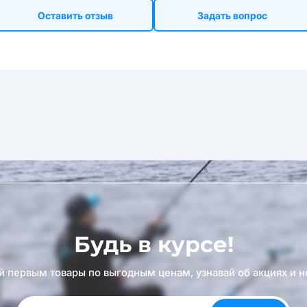
Оставить отзыв
Задать вопрос
Будь в курсе!
й первым товары по выгодным ценам, узнавай об акциях и н