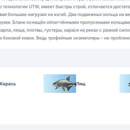
 по технологии UTW, имеет быстры строй, отличается доста
ая большие нагрузки на изгиб. Два подвижных кольца на в
узки. Бланк оснащён облегчёнными пропускными кольцам
карпа, леща, плотвы, густеры, карася на реках с разной си
а боковой кивок. Ведь трофейные экземпляры – не пробле
Карась
Лящ