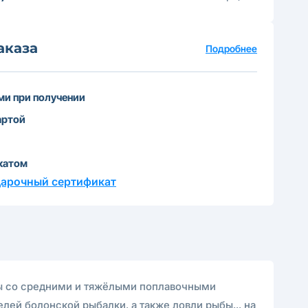
аказа
Подробнее
и при получении
артой
катом
дарочный сертификат
оты со средними и тяжёлыми поплавочными
лей болонской рыбалки, а также ловли рыбы... на