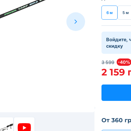
6 м
5 м
Войдите, 
скидку
3 599
-40%
2 159 
От 360 г