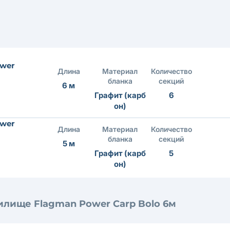
wer
Длина
Материал
Количество
бланка
секций
6 м
Графит (карб
6
он)
wer
Длина
Материал
Количество
бланка
секций
5 м
Графит (карб
5
он)
илище Flagman Power Carp Bolo 6м