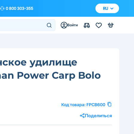
0 800 303-355
RU
Войти
нское удилище
an Power Carp Bolo
Код товара:
FPCB600
Поделиться