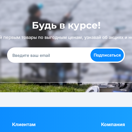
Будь в курсе!
й первым товары по выгодным ценам, узнавай об акциях и н
Подписаться
Клиентам
Компания