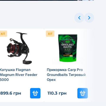
ХІТ
ХІТ
ХІТ
Катушка Flagman
Прикормка Carp Pro
Спинн
Magnum River Feeder
Groundbaits Тигровый
удили
5000
Орех
Tactic
837
-3
899.6 грн
110.3 грн
585.