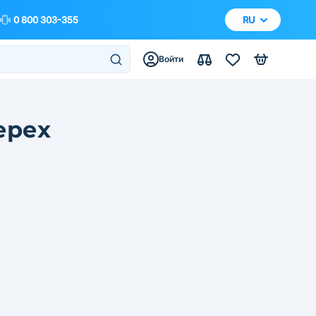
0 800 303-355
RU
Войти
ерех