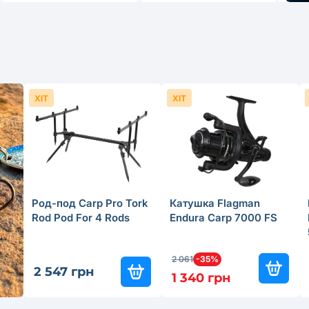
ХІТ
ХІТ
Род-под Carp Pro Tork
Катушка Flagman
Rod Pod For 4 Rods
Endura Carp 7000 FS
2 061
-35%
2 547 грн
1 340 грн