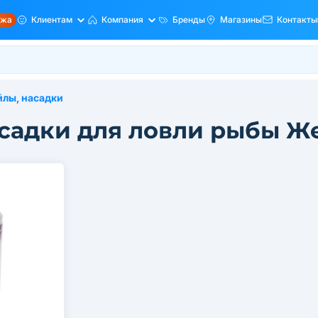
ажа
Клиентам
Компания
Бренды
Магазины
Контакты
йлы, насадки
асадки для ловли рыбы Ж