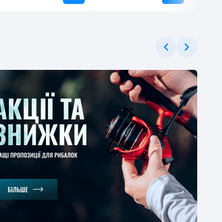
ЕРЦІНА
ушка Flagman
ger Bolo 2000
t Plastic Spool 1BB
2
-40%
.52 грн