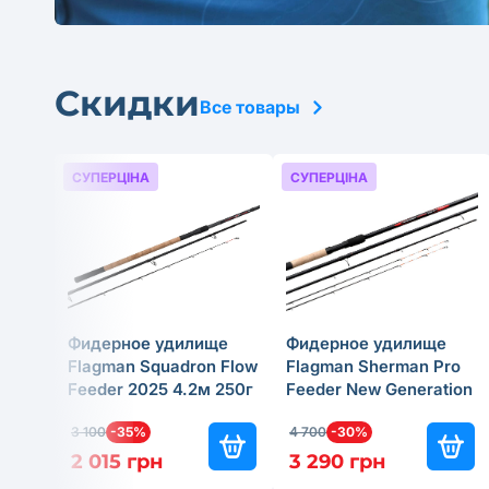
Скидки
Все товары
СУПЕРЦІНА
СУПЕРЦІНА
Фидерное удилище
Фидерное удилище
Flagman Squadron Flow
Flagman Sherman Pro
Feeder 2025 4.2м 250г
Feeder New Generation
2025 4м 180г
3 100
-35%
4 700
-30%
2 015 грн
3 290 грн