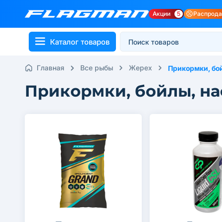
Акции
5
Распрод
Каталог товаров
Главная
Все рыбы
Жерех
Прикормки, бо
Прикормки, бойлы, н