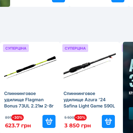
СУПЕРЦІНА
СУПЕРЦІНА
СУП
Спиннинговое
Спиннинговое
Кат
удилище Flagman
удилище Azura '24
Aven
Bonus 73UL 2.21м 2-8г
Safina Light Game S90L
Fron
2.74м 3-15г
891
-30%
5 500
-30%
259.
623.7 грн
3 850 грн
155