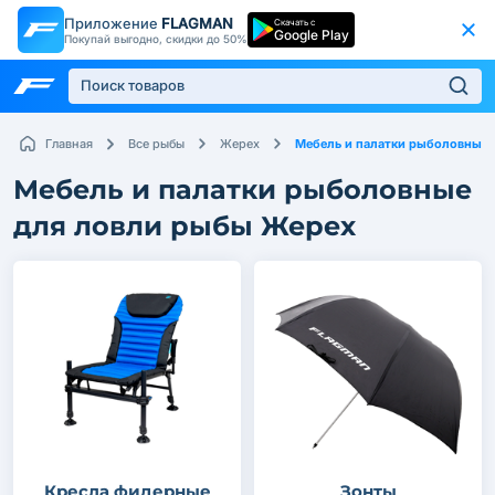
Приложение
FLAGMAN
Скачать с
Google Play
Покупай выгодно, скидки до 50%
Мебель и палатки рыболовные
Главная
Все рыбы
Жерех
Мебель и палатки рыболовные
для ловли рыбы Жерех
Кресла фидерные
Зонты