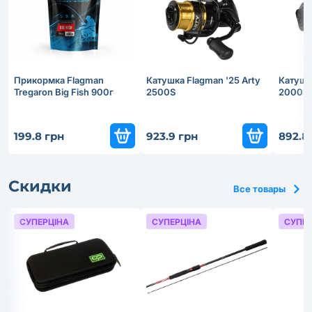
Прикормка Flagman
Катушка Flagman '25 Arty
Катушка
Tregaron Big Fish 900г
2500S
2000S
199.8 грн
923.9 грн
892.8
Скидки
Все товары
СУПЕРЦІНА
СУПЕРЦІНА
СУПЕР