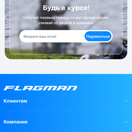
Будь в курсе!
Получай первым товары по выгодным ценам,
узнавай об акциях и новинках
Подписаться
Клиентам
Компания