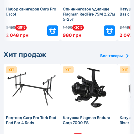
Набор свингеров Carp Pro
Спиннинговое удилище
Катушк
Escol
Flagman RedFire 75M 2.27м
Basic 
5-25г
3 150
1 400
3 149
-35%
-30%
-
2 048 грн
980 грн
2 047
Хит продаж
Все товары
ХІТ
ХІТ
ХІТ
Род-под Carp Pro Tork Rod
Катушка Flagman Endura
Катушк
Pod For 4 Rods
Carp 7000 FS
River 