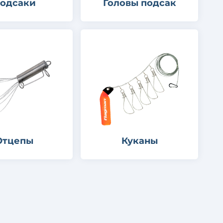
одсаки
Головы подсак
Отцепы
Куканы