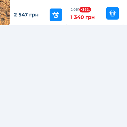
2 061
-35%
2 547 грн
1 340 грн