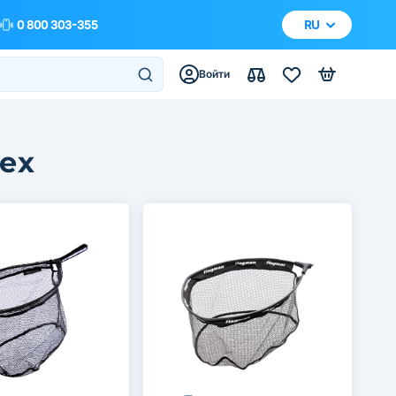
0 800 303-355
RU
Войти
ех