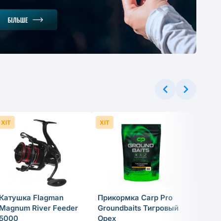
-35%
48 грн
ХІТ
ХІТ
ХІТ
Катушка Flagman
Прикормка Carp Pro
Спинн
Magnum River Feeder
Groundbaits Тигровый
удили
5000
Орех
Tactic