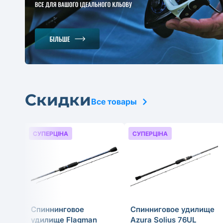
Скидки
Все товары
СУПЕРЦІНА
СУПЕРЦІНА
Спиннинговое
Спинниговое удилище
удилище Flagman
Azura Solius 76UL