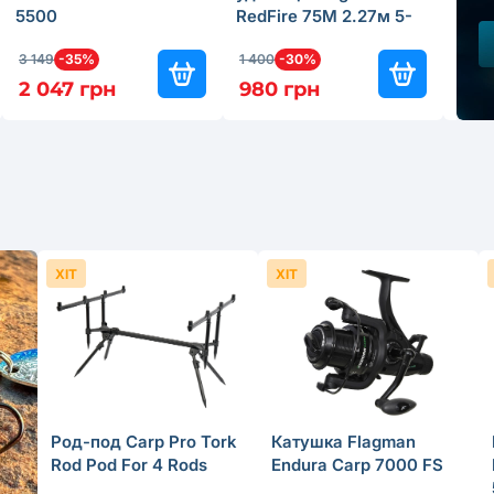
5500
RedFire 75M 2.27м 5-
25г
3 149
-35%
1 400
-30%
3 150
2 047 грн
980 грн
2 0
ХІТ
ХІТ
Род-под Carp Pro Tork
Катушка Flagman
Rod Pod For 4 Rods
Endura Carp 7000 FS