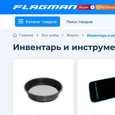
Акции
5
Распрод
Каталог товаров
Главная
Все рыбы
Жерех
Инвентарь и и
Инвентарь и инструм