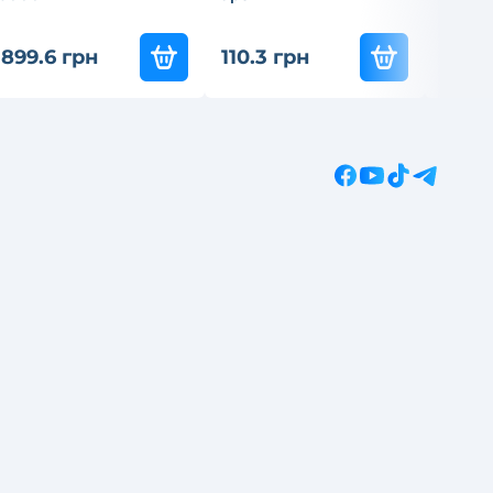
837
-3
899.6 грн
110.3 грн
585.