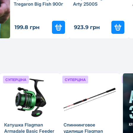
Tregaron Big Fish 900г
Arty 2500S
199.8 грн
923.9 грн
СУПЕРЦІНА
СУПЕРЦІНА
СУП
Катушка Flagman
Спиннинговое
Набо
Armadale Basic Feeder
удилище Flagman
Pro 