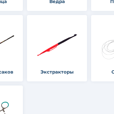
нца
Ведра
П
саков
Экстракторы