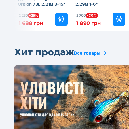
Orbion 73L 2.21м 3-15г
2.29м 1-6г
2 250
-25%
2 700
-30%
1 688 грн
1 890 грн
Хит продаж
Все товары