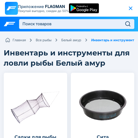
Приложение
FLAGMAN
Скачать с
Google Play
Покупай выгодно, скидки до 50%
Инвентарь и инструменты
Главная
Все рыбы
Белый амур
Инвентарь и инструменты для
ловли рыбы Белый амур
Садки для рыбы
Сита