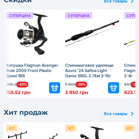
Все товары
СУПЕРЦІНА
СУПЕРЦІНА
СУПЕР
Катушка Flagman Avenger
Спиннинговое удилище
Спинни
Bolo 2000 Front Plastic
Azura '24 Safina Light
Flagma
Spool 1BB
Game S90L 2.74м 3-15г
2-8г
259.2
5 500
891
-40%
-30%
-30
155.52 грн
3 850 грн
623.7
Хит продаж
Все товары
ХІТ
ХІТ
ХІТ