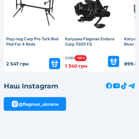
Род-под Carp Pro Tork Rod
Катушка Flagman Endura
Катушк
Pod For 4 Rods
Carp 7000 FS
River 
2 061
-35%
2 547 грн
899.6
1 340 грн
Наш Instagram
@flagman_ukraine