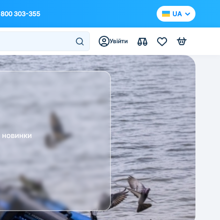
 800 303-355
UA
Увійти
а новинки