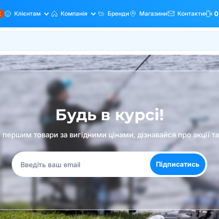
ж
Клієнтам
Компанія
Бренди
Магазини
Контакти
0
Будь в курсі!
першим товари за вигідними цінами, дізнавайся про акції т
Підписатись