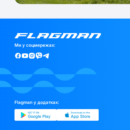
Ми у соцмережах:
Flagman у додатках:
GET IT ON
Download on the
Google Play
App Store