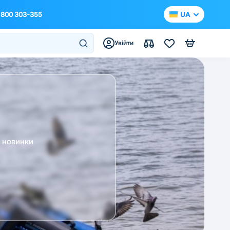
 800 303-355
UA
Увійти
а новинки