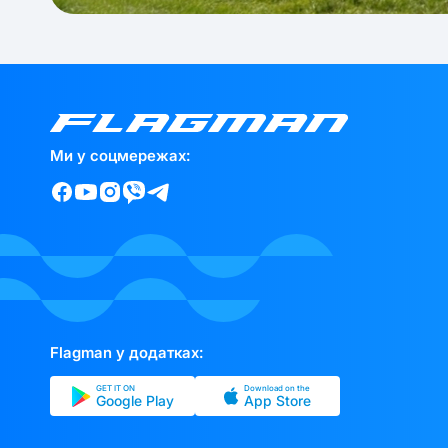
Ми у соцмережах:
Flagman у додатках:
GET IT ON
Download on the
Google Play
App Store