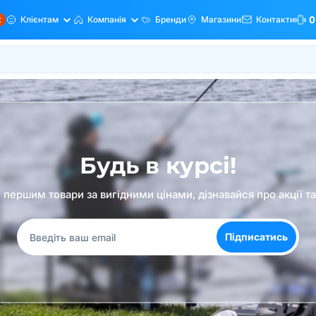
ж
Клієнтам
Компанія
Бренди
Магазини
Контакти
0
Будь в курсі!
першим товари за вигідними цінами, дізнавайся про акції т
Підписатись