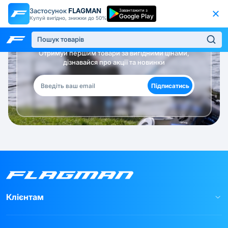
Застосунок
FLAGMAN
Завантажити з
Google Play
Купуй вигідно, знижки до 50%
Будь в курсі!
Отримуй першим товари за вигідними цінами,
дізнавайся про акції та новинки
Підписатись
Клієнтам