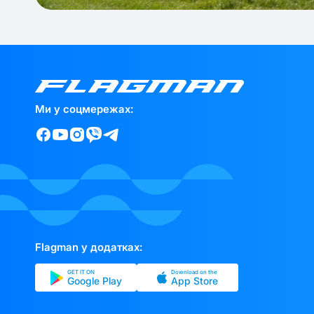
Ми у соцмережах:
Flagman у додатках:
GET IT ON
Download on the
Google Play
App Store