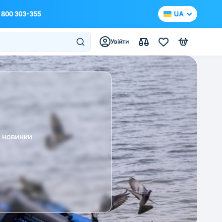
 800 303-355
UA
Увійти
а новинки