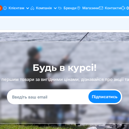
ж
Клієнтам
Компанія
Бренди
Магазини
Контакти
0
Будь в курсі!
першим товари за вигідними цінами, дізнавайся про акції т
Підписатись