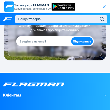
Застосунок
FLAGMAN
Завантажити з
Google Play
Купуй вигідно, знижки до 50%
Будь в курсі!
Отримуй першим товари за вигідними цінами,
дізнавайся про акції та новинки
Підписатись
Клієнтам