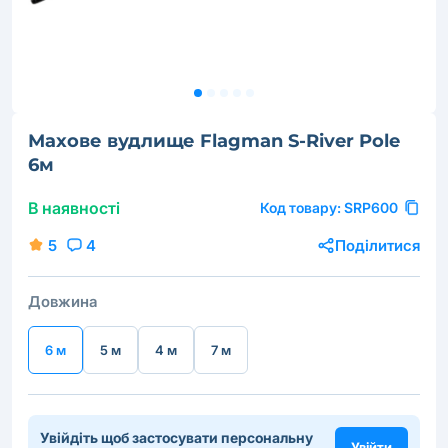
Махове вудлище Flagman S-River Pole
6м
В наявності
Код товару:
SRP600
5
4
Поділитися
Довжина
6 м
5 м
4 м
7 м
Увійдіть щоб застосувати персональну
Увійти