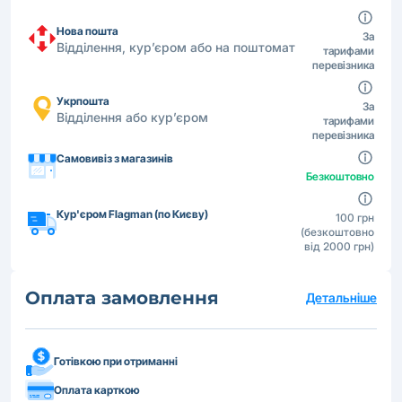
Нова пошта
За
Відділення, кур’єром або на поштомат
тарифами
перевізника
Укрпошта
За
Відділення або кур’єром
тарифами
перевізника
Самовивіз з магазинів
Безкоштовно
Кур'єром Flagman (по Києву)
100 грн
(безкоштовно
від 2000 грн)
Оплата замовлення
Детальніше
Готівкою при отриманні
Оплата карткою