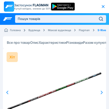
Застосунок
FLAGMAN
Завантажити з
Google Play
Купуй вигідно, знижки до 50%
S-River
Головна
Вудлища
Махові вудилища
Flagman
Все про товар
Опис
Характеристики
Різновиди
Разом купують
Хіт