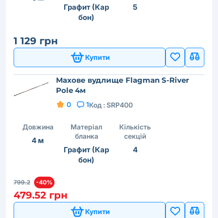
Графит (Кар
5
бон)
1 129 грн
Купити
Махове вудлище Flagman S-River
Pole 4м
0
1
Код :
SRP400
Довжина
Матеріал
Кількість
бланка
секцій
4 м
Графит (Кар
4
бон)
799.2
-40%
479.52 грн
Купити