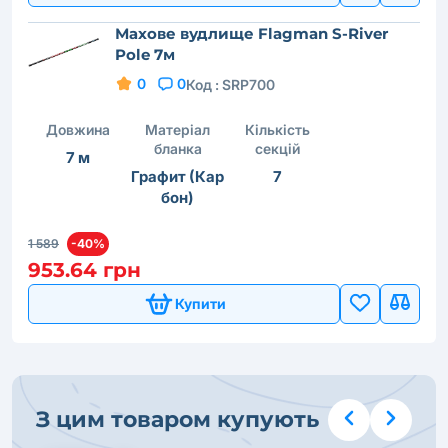
Махове вудлище Flagman S-River
Pole 7м
0
0
Код :
SRP700
Довжина
Матеріал
Кількість
бланка
секцій
7 м
Графит (Кар
7
бон)
1 589
-40%
953.64 грн
Купити
З цим товаром купують