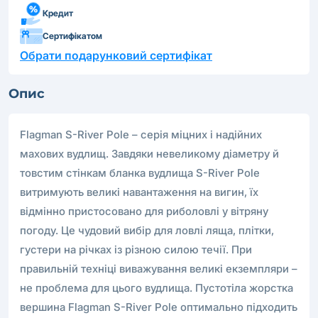
Кредит
Сертифікатом
Обрати подарунковий сертифікат
Опис
Flagman S-River Pole – серія міцних і надійних
махових вудлищ. Завдяки невеликому діаметру й
товстим стінкам бланка вудлища S-River Pole
витримують великі навантаження на вигин, їх
відмінно пристосовано для риболовлі у вітряну
погоду. Це чудовий вибір для ловлі ляща, плітки,
густери на річках із різною силою течії. При
правильній техніці виважування великі екземпляри –
не проблема для цього вудлища. Пустотіла жорстка
вершина Flagman S-River Pole оптимально підходить