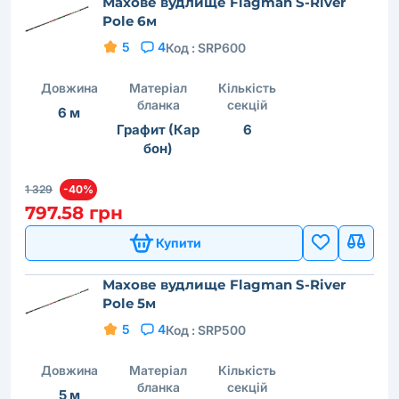
Махове вудлище Flagman S-River
Pole 6м
5
4
Код :
SRP600
Довжина
Матеріал
Кількість
бланка
секцій
6 м
Графит (Кар
6
бон)
1 329
-40%
797.58 грн
Купити
Махове вудлище Flagman S-River
Pole 5м
5
4
Код :
SRP500
Довжина
Матеріал
Кількість
бланка
секцій
5 м