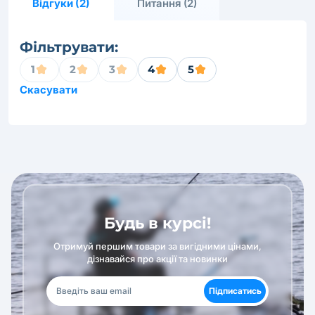
Відгуки (2)
Питання (2)
Фільтрувати:
1
2
3
4
5
Скасувати
Будь в курсі!
Отримуй першим товари за вигідними цінами,
дізнавайся про акції та новинки
Підписатись