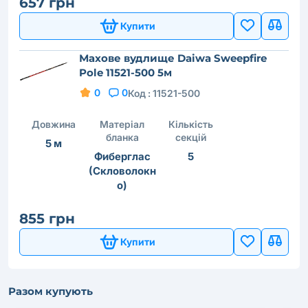
657 грн
Купити
Махове вудлище Daiwa Sweepfire
Pole 11521-500 5м
0
0
Код :
11521-500
Довжина
Матеріал
Кількість
бланка
секцій
5 м
Фиберглас
5
(Скловолокн
о)
855 грн
Купити
Разом купують