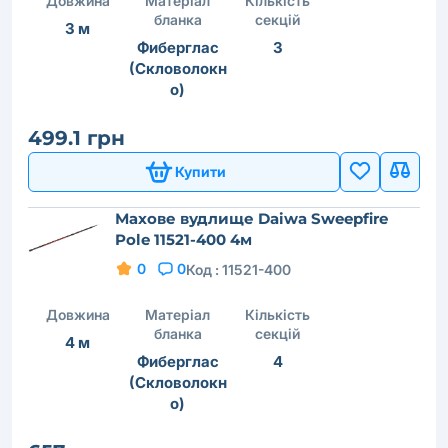
Довжина
Матеріал
Кількість
бланка
секцій
3 м
Фиберглас
3
(Скловолокн
о)
499.1 грн
Купити
Махове вудлище Daiwa Sweepfire
Pole 11521-400 4м
0
0
Код :
11521-400
Довжина
Матеріал
Кількість
бланка
секцій
4 м
Фиберглас
4
(Скловолокн
о)