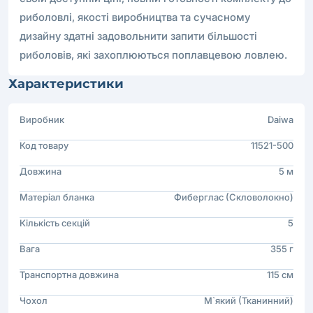
риболовлі, якості виробництва та сучасному
дизайну здатні задовольнити запити більшості
риболовів, які захоплюються поплавцевою ловлею.
Характеристики
Виробник
Daiwa
Код товару
11521-500
Довжина
5 м
Матеріал бланка
Фиберглас (Скловолокно)
Кількість секцій
5
Вага
355 г
Транспортна довжина
115 см
Чохол
М`який (Тканинний)