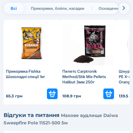
Всі
Прикормки, бойли, насадки
Оснащення, монт
Прикормка Fishka
Пелетс Carptronik
Шнур F
Шоколадні спеції 1кг
Method/Stik Mix Pellets
PE X-4
Halibut 3мм 250г
Orange
65.3 грн
108.9 грн
139.5 г
Відгуки та питання
Махове вудлище Daiwa
Sweepfire Pole 11521-500 5м