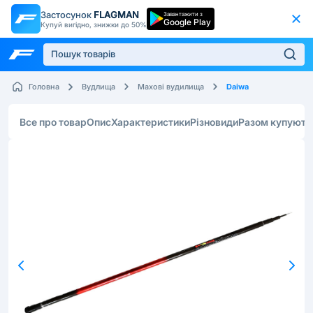
Застосунок
FLAGMAN
Завантажити з
Google Play
Купуй вигідно, знижки до 50%
Daiwa
Головна
Вудлища
Махові вудилища
Все про товар
Опис
Характеристики
Різновиди
Разом купують