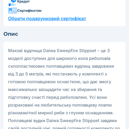
Кредит
Сертифікатом
Обрати подарунковий сертифікат
Опис
Махові вудлища Daiwa Sweepfire Stippset – це 3
моделі доступних для широкого кола риболовів
склопластикових поплавцевих вудлищ завдовжки
від 3 до 5 метрів, які постачають у комплекті з
готовою поплавцевою оснасткою, що дає змогу
максимально заощадити час на збирання та
підготовку снасті перед риболовлею. Усі вони
розраховані на любительську поплавцеву ловлю
різноманітної мирної риби з глухим оснащенням.
Поплавцеві вудки Daiwa Sweepfire Stippset завдяки
своїй доступній ціні, повній готовності комплекту до