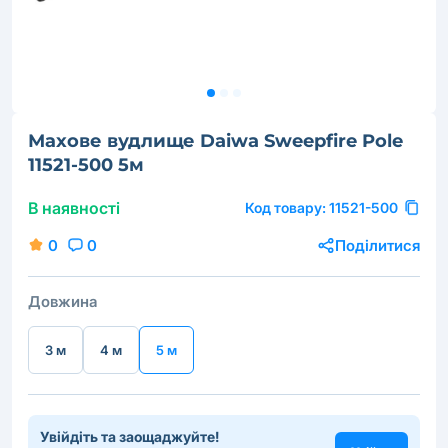
Махове вудлище Daiwa Sweepfire Pole
11521-500 5м
В наявності
Код товару:
11521-500
0
0
Поділитися
Довжина
3 м
4 м
5 м
Увійдіть та заощаджуйте!