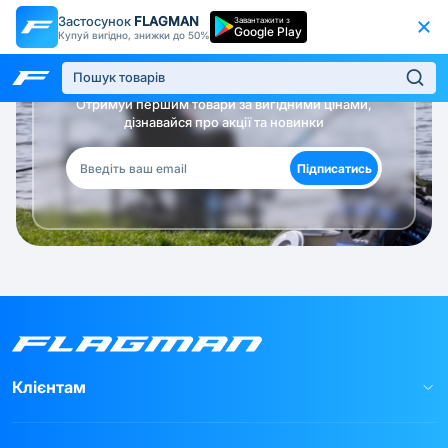
Застосунок
FLAGMAN
Завантажити з
Google Play
Купуй вигідно, знижки до 50%
Будь в курсі!
Отримуй першим товари за вигідними цінами,
дізнавайся про акції та новинки
Підписатись
Клієнтам