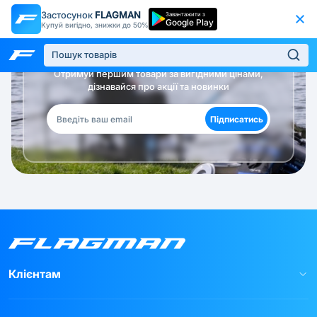
Застосунок
FLAGMAN
Завантажити з
Google Play
Купуй вигідно, знижки до 50%
Будь в курсі!
Отримуй першим товари за вигідними цінами,
дізнавайся про акції та новинки
Підписатись
Клієнтам