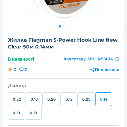
Жилка Flagman S-Power Hook Line New
Clear 50м 0.14мм
В наявності
Код товару:
SPHLN50014
0
0
Поділитися
Діаметр
0.22
0.16
0.20
0.12
0.25
0.14
0.10
0.18