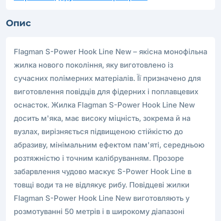
Опис
Flagman S-Power Hook Line New – якісна монофільна
жилка нового покоління, яку виготовлено із
сучасних полімерних матеріалів. Її призначено для
виготовлення повідців для фідерних і поплавцевих
оснасток. Жилка Flagman S-Power Hook Line New
досить м'яка, має високу міцність, зокрема й на
вузлах, вирізняється підвищеною стійкістю до
абразиву, мінімальним ефектом пам'яті, середньою
розтяжністю і точним калібруванням. Прозоре
забарвлення чудово маскує S-Power Hook Line в
товщі води та не відлякує рибу. Повідцеві жилки
Flagman S-Power Hook Line New виготовляють у
розмотуванні 50 метрів і в широкому діапазоні