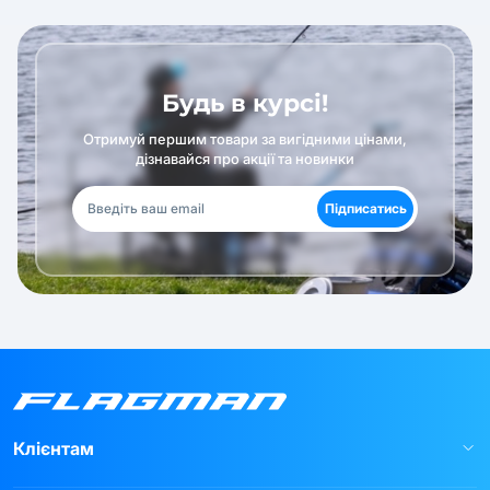
Будь в курсі!
Отримуй першим товари за вигідними цінами,
дізнавайся про акції та новинки
Підписатись
Клієнтам