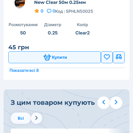
New Clear 50м 0.25мм
0
0
Код :
SPHLN50025
Розмотування
Діаметр
Колір
50
0.25
Clear2
45 грн
Купити
Показати всі 8
З цим товаром купують
Всі