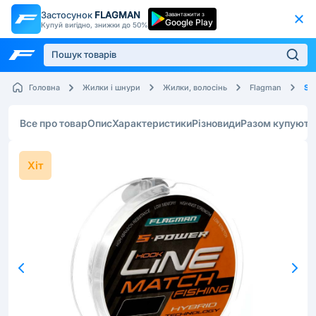
Застосунок
FLAGMAN
Завантажити з
Google Play
Купуй вигідно, знижки до 50%
S-S
Головна
Жилки і шнури
Жилки, волосінь
Flagman
Все про товар
Опис
Характеристики
Різновиди
Разом купують
Хіт