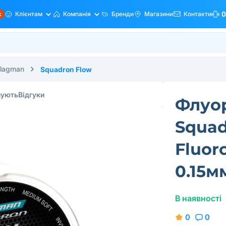
ж
Клієнтам
Компанія
Бренди
Магазини
Контакти
0
lagman
Squadron Flow
пують
Відгуки
Флуо
Squad
Fluor
0.15м
В наявності
0
0