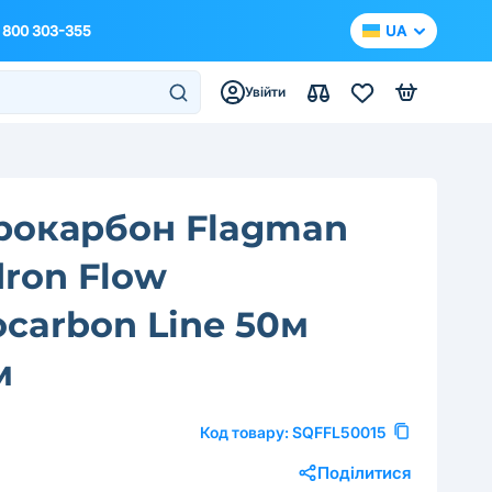
 800 303-355
UA
Увійти
рокарбон Flagman
ron Flow
ocarbon Line 50м
м
Код товару:
SQFFL50015
Поділитися