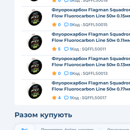
0
0
Код :
SQFFL50019
Флуорокарбон Flagman Squadro
Flow Fluorocarbon Line 50м 0.15м
0
0
Код :
SQFFL50015
Флуорокарбон Flagman Squadro
Flow Fluorocarbon Line 50м 0.11м
5
1
Код :
SQFFL50011
Флуорокарбон Flagman Squadro
Flow Fluorocarbon Line 50м 0.13м
0
0
Код :
SQFFL50013
Флуорокарбон Flagman Squadro
Flow Fluorocarbon Line 50м 0.17м
4
1
Код :
SQFFL50017
Разом купують
Всі
Прикормки, бойли, насадки
Оснащення,