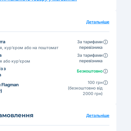
а
Детальніше
шта
За тарифами
перевізника
ня, кур’єром або на поштомат
а
За тарифами
перевізника
ня або кур’єром
з з
Безкоштовно
в
100 грн
 Flagman
(безкоштовно від
)
2000 грн)
замовлення
Детальніше