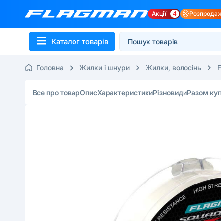
Акції
4
Розпрода
Каталог товарів
Головна
Жилки і шнури
Жилки, волосінь
F
Все про товар
Опис
Характеристики
Різновиди
Разом ку