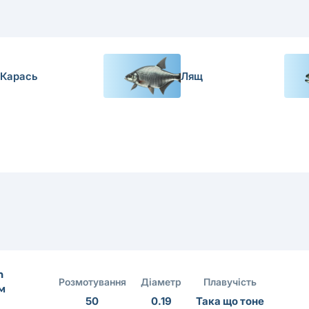
Карась
Лящ
n
Розмотування
Діаметр
Плавучість
м
50
0.19
Така що тоне