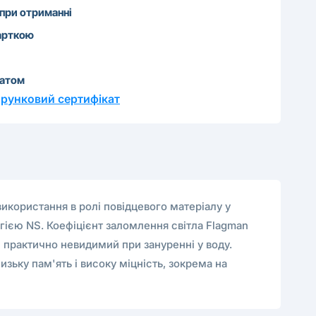
 при отриманні
арткою
катом
рунковий сертифікат
икористання в ролі повідцевого матеріалу у
огією NS. Коефіцієнт заломлення світла Flagman
 практично невидимий при зануренні у воду.
зьку пам'ять і високу міцність, зокрема на