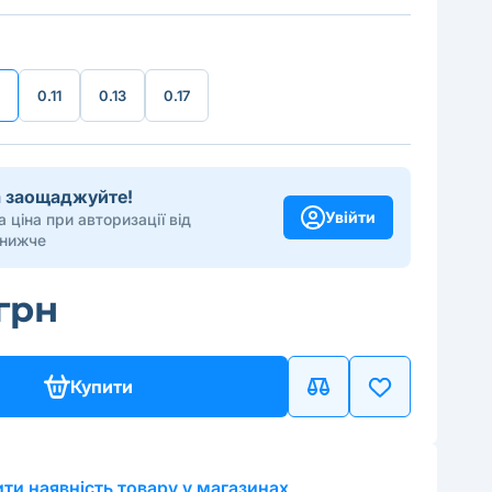
0.11
0.13
0.17
та заощаджуйте!
Увійти
 ціна при авторизації від
 нижче
 грн
Купити
ти наявність товару у магазинах