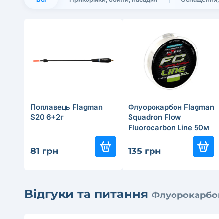
Поплавець Flagman
Флуорокарбон Flagman
S20 6+2г
Squadron Flow
Fluorocarbon Line 50м
0.19мм
81 грн
135 грн
Відгуки та питання
Флуорокарбон