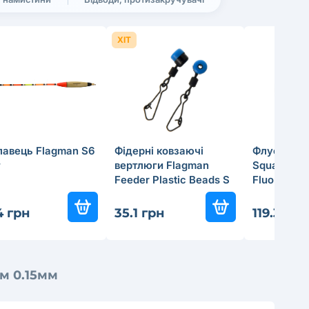
ХІТ
лавець Flagman S6
Фiдерні ковзаючі
Флуорокар
г
вертлюги Flagman
Squadron 
Feeder Plastic Beads S
Fluorocarb
0.17мм
4 грн
35.1 грн
119.3 грн
м 0.15мм