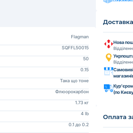
Доставк
Flagman
Нова по
SQFFL50015
Відділен
Укрпошт
50
Відділен
0.15
Самовиві
магазині
Така що тоне
Кур'єром
Флюорокарбон
(по Києву
1.73 кг
4 lb
Оплата 
0.1 до 0.2