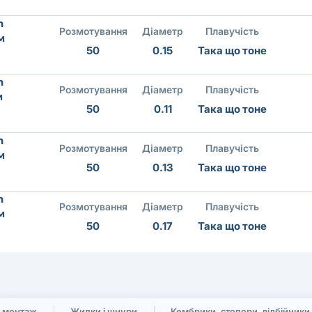
n
Розмотування
Діаметр
Плавучість
м
50
0.15
Така що тоне
n
Розмотування
Діаметр
Плавучість
м
50
0.11
Така що тоне
n
Розмотування
Діаметр
Плавучість
м
50
0.13
Така що тоне
n
Розмотування
Діаметр
Плавучість
м
50
0.17
Така що тоне
 монтаж
Жилки і шнури
Кембрики, стопори, відбійники