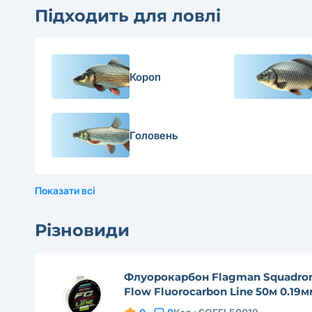
Підходить для ловлі
Короп
Головень
Показати всі
Різновиди
Флуорокарбон Flagman Squadro
Flow Fluorocarbon Line 50м 0.19м