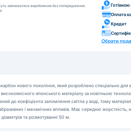
Готівкою
ожуть змінюватися виробником без попередження.
м.
Оплата к
Кредит
Сертифі
Обрати пода
окарбон нового покоління, який розроблено спеціально для в
з високоякісного японського матеріалу за новітньою технол
ий до коефіцієнта заломлення світла у воді, тому матеріал
абразивних і механічних впливів. Має середню жорсткість, ни
діаметрів та розмотуванні 50 м.