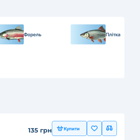
Форель
Плітка
Купити
135 грн