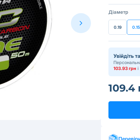
Діаметр
0.19
0.15
Увійдіть 
Персональна
103.93 грн
і
109.4
Перевіри