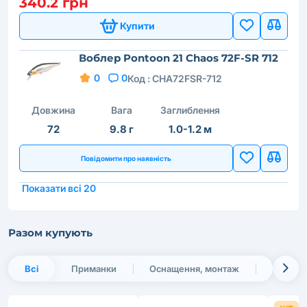
340.2 грн
Купити
Воблер Pontoon 21 Chaos 72F-SR 712
0
0
Код :
CHA72FSR-712
Довжина
Вага
Заглиблення
72
9.8 г
1.0-1.2 м
Повідомити про наявність
Показати всі 20
Разом купують
Всі
Приманки
Оснащення, монтаж
Жилки 