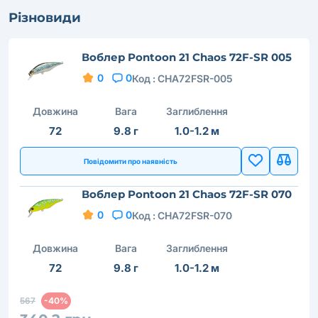
Різновиди
Воблер Pontoon 21 Chaos 72F-SR 005
0
0
Код :
CHA72FSR-005
Довжина
Вага
Заглиблення
72
9.8 г
1.0-1.2 м
Повідомити про наявність
Воблер Pontoon 21 Chaos 72F-SR 070
0
0
Код :
CHA72FSR-070
Довжина
Вага
Заглиблення
72
9.8 г
1.0-1.2 м
567
-40%