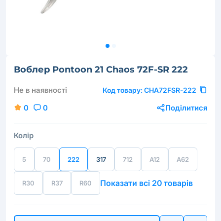
Воблер Pontoon 21 Chaos 72F-SR 222
Не в наявності
Код товару:
CHA72FSR-222
0
0
Поділитися
Колір
5
70
222
317
712
A12
A62
Показати всі 20 товарів
R30
R37
R60