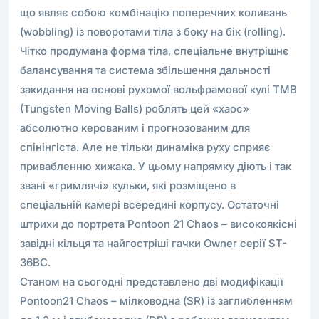
що являє собою комбінацію поперечних коливань
(wobbling) із поворотами тіла з боку на бік (rolling).
Чітко продумана форма тіла, спеціальне внутрішнє
балансування та система збільшення дальності
закидання на основі рухомої вольфрамової кулі TMB
(Tungsten Moving Balls) роблять цей «хаос»
абсолютно керованим і прогнозованим для
спінінгіста. Але не тільки динаміка руху сприяє
привабленню хижака. У цьому напрямку діють і так
звані «гримлячі» кульки, які розміщено в
спеціальній камері всередині корпусу. Остаточні
штрихи до портрета Pontoon 21 Chaos – високоякісні
завідні кільця та найгостріші гачки Owner серії ST-
36BC.
Станом на сьогодні представлено дві модифікації
Pontoon21 Chaos – мілководна (SR) із заглибленням