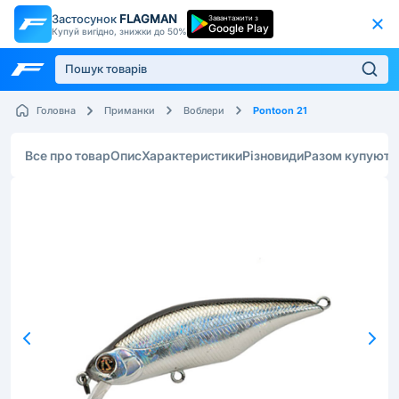
Застосунок
FLAGMAN
Завантажити з
Google Play
Купуй вигідно, знижки до 50%
Pontoon 21
Головна
Приманки
Воблери
Все про товар
Опис
Характеристики
Різновиди
Разом купують