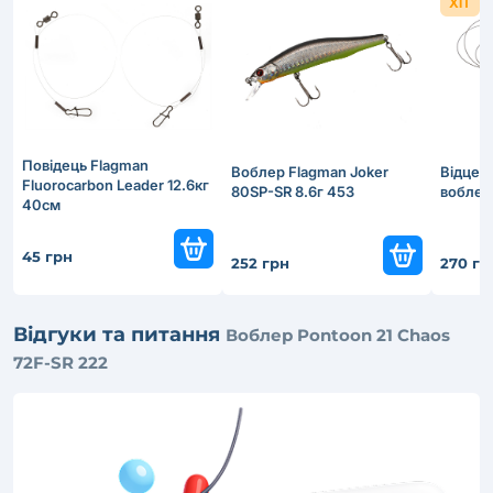
ХІТ
Повідець Flagman
Воблер Flagman Joker
Відцеп
Fluorocarbon Leader 12.6кг
80SP-SR 8.6г 453
воблері
40см
45 грн
252 грн
270 гр
Відгуки та питання
Воблер Pontoon 21 Chaos
72F-SR 222