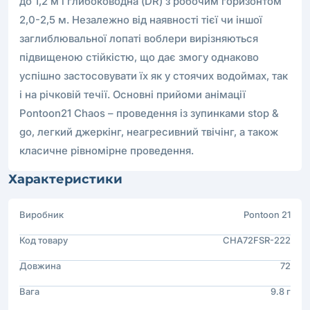
до 1,2 м і глибоководна (DR) з робочим горизонтом
2,0-2,5 м. Незалежно від наявності тієї чи іншої
заглиблювальної лопаті воблери вирізняються
підвищеною стійкістю, що дає змогу однаково
успішно застосовувати їх як у стоячих водоймах, так
і на річковій течії. Основні прийоми анімації
Pontoon21 Chaos – проведення із зупинками stop &
go, легкий джеркінг, неагресивний твічінг, а також
класичне рівномірне проведення.
Характеристики
Виробник
Pontoon 21
Код товару
CHA72FSR-222
Довжина
72
Вага
9.8 г