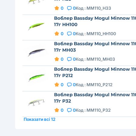
0
0
Код :
MM110_H33
Воблер Bassday Mogul Minnow 11
17г HH100
0
0
Код :
MM110_HH100
Воблер Bassday Mogul Minnow 11
17г MH03
0
0
Код :
MM110_MH03
Воблер Bassday Mogul Minnow 11
17г P212
0
0
Код :
MM110_P212
Воблер Bassday Mogul Minnow 11
17г P32
0
0
Код :
MM110_P32
Показати всі 12