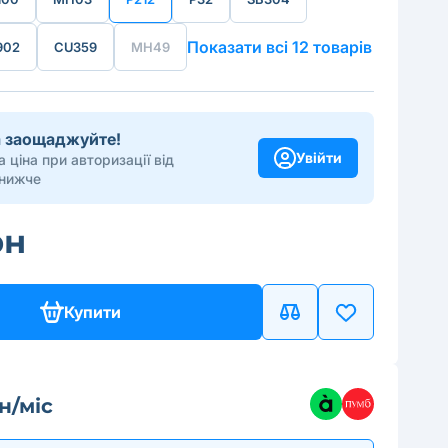
Показати всі 12 товарів
902
CU359
MH49
та заощаджуйте!
Увійти
 ціна при авторизації від
 нижче
рн
Купити
рн/міс