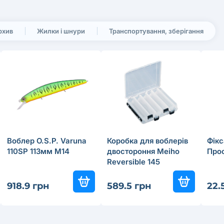
рхив
Жилки і шнури
Транспортування, зберігання
Воблер O.S.P. Varuna
Коробка для воблерів
Фік
110SP 113мм M14
двостороння Meiho
Прос
Reversible 145
918.9 грн
589.5 грн
22.