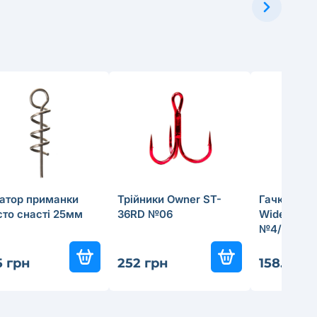
сатор приманки
Трійники Owner ST-
Гачки Owne
то снастi 25мм
36RD №06
Wide Gap P
№4/0
5 грн
252 грн
158.4 гр