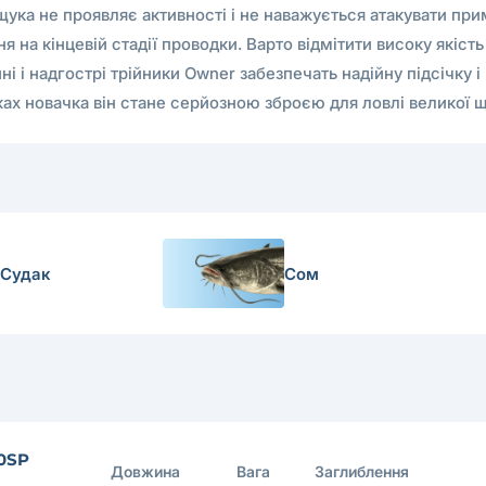
щука не проявляє активності і не наважується атакувати пр
я на кінцевій стадії проводки. Варто відмітити високу якіст
ні і надгострі трійники Owner забезпечать надійну підсічку
ках новачка він стане серйозною зброєю для ловлі великої щ
Судак
Сом
0SP
Довжина
Вага
Заглиблення