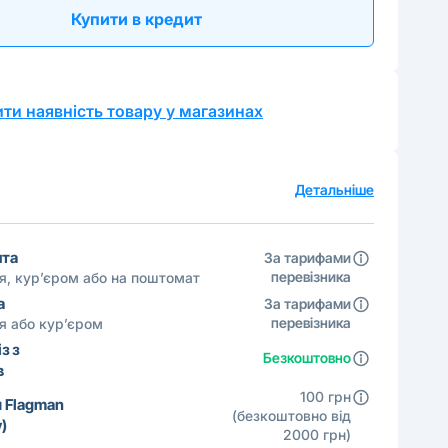
Купити в кредит
ти наявність товару у магазинах
а
Детальніше
шта
За тарифами
перевізника
ня, кур’єром або на поштомат
а
За тарифами
перевізника
ня або кур’єром
з з
Безкоштовно
в
100 грн
 Flagman
(безкоштовно від
)
2000 грн)