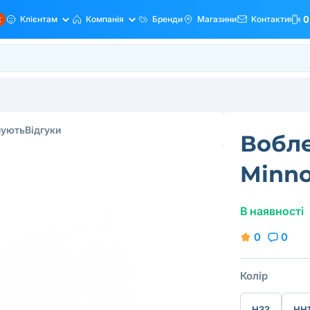
ж
Клієнтам
Компанія
Бренди
Магазини
Контакти
0
пують
Відгуки
Вобле
Minno
В наявності
0
0
Колір
H33
HH