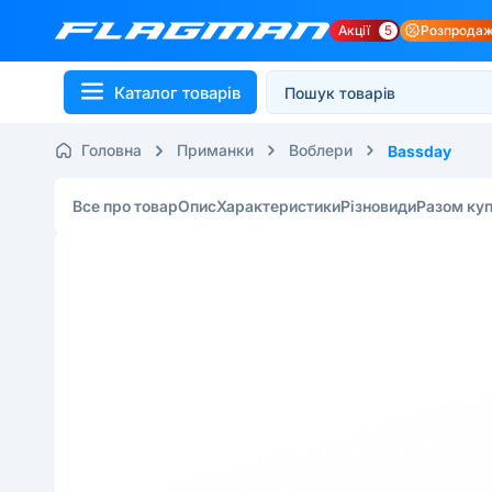
Акції
5
Розпрода
Каталог товарів
Головна
Приманки
Воблери
Bassday
Все про товар
Опис
Характеристики
Різновиди
Разом ку