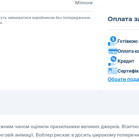
Minnow
ожуть змінюватися виробником без попередження.
Оплата 
м.
Готівкою
Оплата к
Кредит
Сертифі
Обрати пода
жним чином оцінили прихильники великих джерків. Візитно
чинговій анімації. Воблер рискає в досить широкому попере