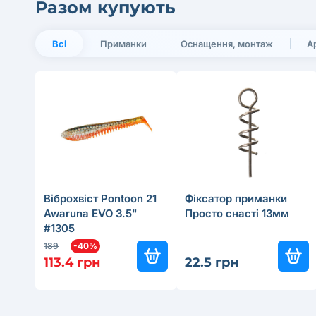
Разом купують
Всі
Приманки
Оснащення, монтаж
А
Віброхвіст Pontoon 21
Фіксатор приманки
Awaruna EVO 3.5"
Просто снастi 13мм
#1305
189
-40%
113.4 грн
22.5 грн