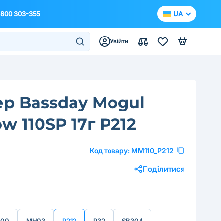
 800 303-355
UA
Увійти
р Bassday Mogul
w 110SP 17г P212
Код товару:
MM110_P212
Поділитися
100
MH03
P212
P32
SB304