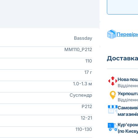
Перевіри
Bassday
MM110_P212
Доставк
110
17 г
Нова по
1.0-1.3 м
Відділен
Укрпошт
Суспендр
Відділен
P212
Самовиві
магазині
12-21
Кур'єром
110-130
(по Києву