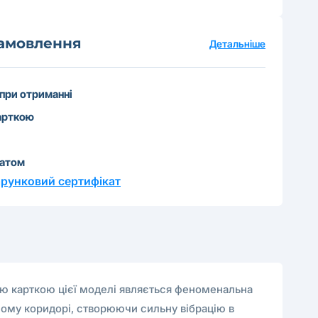
замовлення
Детальніше
 при отриманні
арткою
катом
рунковий сертифікат
ю карткою цієї моделі являється феноменальна
чному коридорі, створюючи сильну вібрацію в