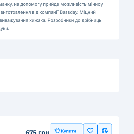
иманку, на допомогу прийде можливість мінноу
ь виготовлення від компанії Bassday. Міцний
 і виважування хижака. Розробники до дрібниць
уки.
Купити
675 грн