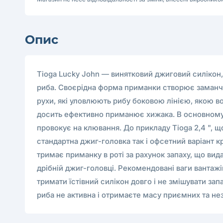
Опис
Tioga Lucky John — винятковий джиговий силікон, с
риба. Своєрідна форма приманки створює заманчи
рухи, які уловлюють рибу боковою лінією, якою 
досить ефективно приманює хижака. В основному кл
провокує на клювання. До прикладу Tioga 2,4 ", що
стандартна джиг-головка так і офсетний варіант кр
тримає приманку в роті за рахунок запаху, що вид
дрібній джиг-головці. Рекомендовані ваги вантажі
тримати їстівний силікон довго і не змішувати запа
риба не активна і отримаєте масу приємних та нез