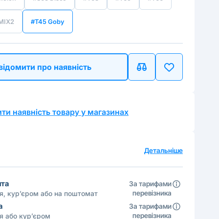
MIX2
#T45 Goby
відомити про наявність
ти наявність товару у магазинах
а
Детальніше
шта
За тарифами
перевізника
ня, кур’єром або на поштомат
а
За тарифами
перевізника
ня або кур’єром