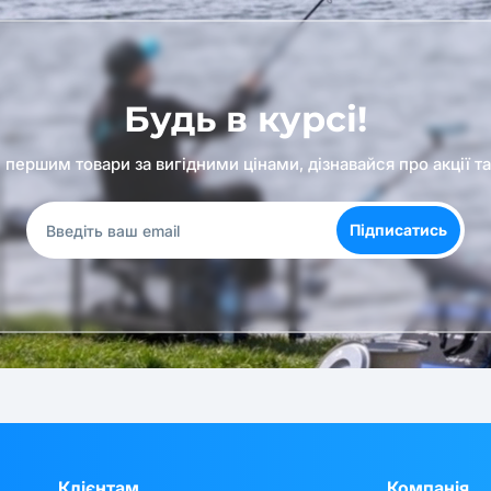
Будь в курсі!
першим товари за вигідними цінами, дізнавайся про акції т
Підписатись
Клієнтам
Компанія