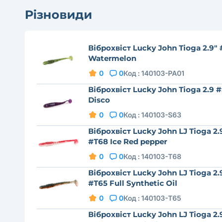
Різновиди
Віброхвіст Lucky John Tioga 2.9"
Watermelon
0
0
Код :
140103-PA01
Віброхвіст Lucky John Tioga 2.9 
Disco
0
0
Код :
140103-S63
Віброхвіст Lucky John LJ Tioga 2.
#T68 Ice Red pepper
0
0
Код :
140103-T68
Віброхвіст Lucky John LJ Tioga 2.
#T65 Full Synthetic Oil
0
0
Код :
140103-T65
Віброхвіст Lucky John LJ Tioga 2.