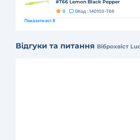
#T66 Lemon Black Pepper
0
0
Код :
140103-T66
Показати всі 8
Відгуки та питання
Віброхвіст Lu