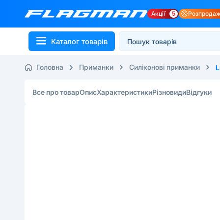
Акції
5
Розпрода
Каталог товарів
Головна
Приманки
Силіконові приманки
L
Все про товар
Опис
Характеристики
Різновиди
Відгуки