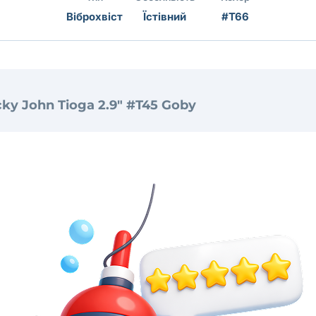
Віброхвіст
Їстівний
#T66
cky John Tioga 2.9" #T45 Goby