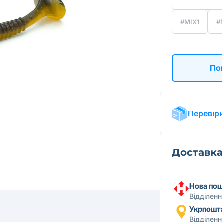
#MIX1
#
По
Перевіри
Доставк
Нова по
Відділен
Укрпошт
Відділен