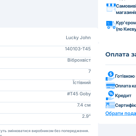
Самовиві
магазині
Кур'єром
(по Києву
Lucky John
140103-T45
Оплата 
Віброхвіст
7
Готівкою
Їстівний
Оплата к
#T45 Goby
Кредит
7.4 см
Сертифі
Обрати пода
2.9"
ожуть змінюватися виробником без попередження.
м.