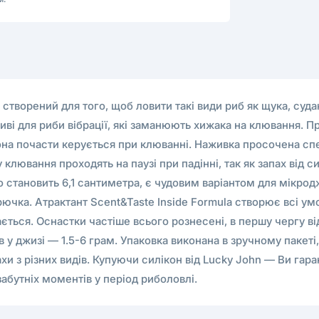
творений для того, щоб ловити такі види риб як щука, судак і
ві для риби вібрації, які заманюють хижака на клювання. П
вона почасти керується при клюванні. Наживка просочена сп
ювання проходять на паузі при падінні, так як запах від си
 становить 6,1 сантиметра, є чудовим варіантом для мікродж
ючка. Атрактант Scent&Taste Inside Formula створює всі умо
ається. Оснастки частіше всього рознесені, в першу чергу в
в у джизі — 1.5-6 грам. Упаковка виконана в зручному пакет
хи з різних видів. Купуючи силікон від Lucky John — Ви гаран
абутніх моментів у період риболовлі.