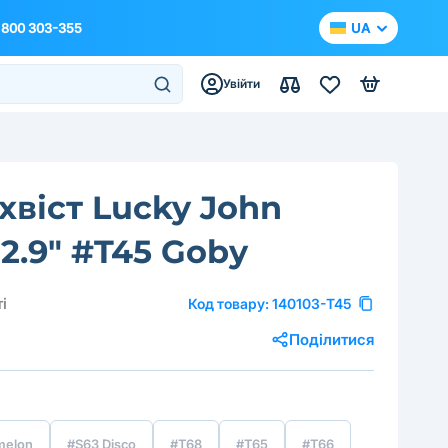
 800 303-355
UA
Увійти
хвіст Lucky John
 2.9" #T45 Goby
і
Код товару:
140103-T45
Поділитися
melon
#S63 Disco
#T68
#T65
#T66