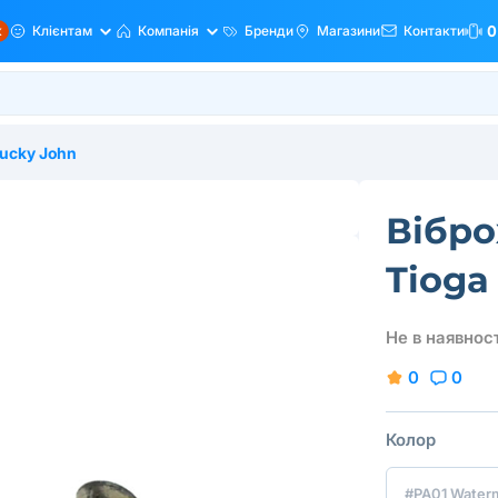
ж
Клієнтам
Компанія
Бренди
Магазини
Контакти
0
ucky John
Вібро
Tioga
Не в наявност
0
0
Колор
#PA01 Water