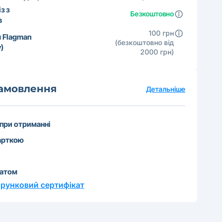
з з
Безкоштовно
в
100 грн
 Flagman
(безкоштовно від
)
2000 грн)
замовлення
Детальніше
 при отриманні
арткою
катом
рунковий сертифікат