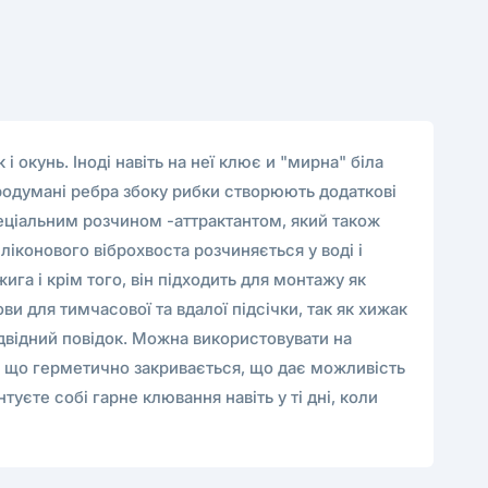
 окунь. Іноді навіть на неї клює и "мирна" біла
родумані ребра збоку рибки створюють додаткові
еціальним розчином -аттрактантом, який також
ліконового віброхвоста розчиняється у воді і
ига і крім того, він підходить для монтажу як
ви для тимчасової та вдалої підсічки, так як хижак
ідвідний повідок. Можна використовувати на
і, що герметично закривається, що дає можливість
туєте собі гарне клювання навіть у ті дні, коли