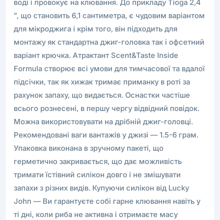
воді і провокує на клювання. До прикладу Tioga 2,4
", що становить 6,1 сантиметра, є чудовим варіантом
для мікроджига і крім того, він підходить для
монтажу як стандартна джиг-головка так і офсетний
варіант крючка. Атрактант Scent&Taste Inside
Formula створює всі умови для тимчасової та вдалої
підсічки, так як хижак тримає приманку в роті за
рахунок запаху, що видається. Оснастки частіше
всього рознесені, в першу чергу відвідний повідок.
Можна використовувати на дрібній джиг-головці.
Рекомендовані ваги вантажів у джизі — 1.5-6 грам.
Упаковка виконана в зручному пакеті, що
герметично закривається, що дає можливість
тримати їстівний силікон довго і не змішувати
запахи з різних видів. Купуючи силікон від Lucky
John — Ви гарантуєте собі гарне клювання навіть у
ті дні, коли риба не активна і отримаєте масу