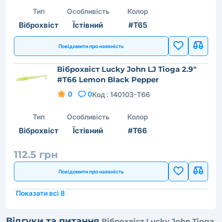
Тип
Особливість
Колор
Віброхвіст
Їстівний
#T65
Повідомити про наявність
Віброхвіст Lucky John LJ Tioga 2.9"
#T66 Lemon Black Pepper
0
0
Код :
140103-T66
Тип
Особливість
Колор
Віброхвіст
Їстівний
#T66
112.5 грн
Повідомити про наявність
Показати всі 8
Відгуки та питання
Віброхвіст Lucky John Tioga