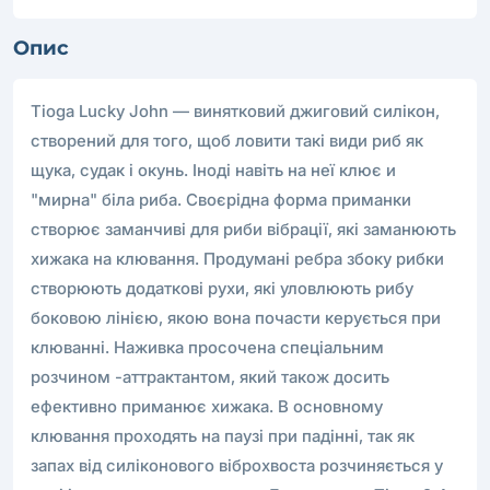
Опис
Tioga Lucky John — винятковий джиговий силікон,
створений для того, щоб ловити такі види риб як
щука, судак і окунь. Іноді навіть на неї клює и
"мирна" біла риба. Своєрідна форма приманки
створює заманчиві для риби вібрації, які заманюють
хижака на клювання. Продумані ребра збоку рибки
створюють додаткові рухи, які уловлюють рибу
боковою лінією, якою вона почасти керується при
клюванні. Наживка просочена спеціальним
розчином -аттрактантом, який також досить
ефективно приманює хижака. В основному
клювання проходять на паузі при падінні, так як
запах від силіконового віброхвоста розчиняється у