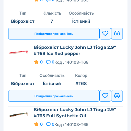
Тип
Кількість
Особливість
Віброхвіст
7
Їстівний
Повідомити про наявність
Віброхвіст Lucky John LJ Tioga 2.9"
#T68 Ice Red pepper
0
0
Код :
140103-T68
Тип
Особливість
Колор
Віброхвіст
Їстівний
#T68
Повідомити про наявність
Віброхвіст Lucky John LJ Tioga 2.9"
#T65 Full Synthetic Oil
0
0
Код :
140103-T65