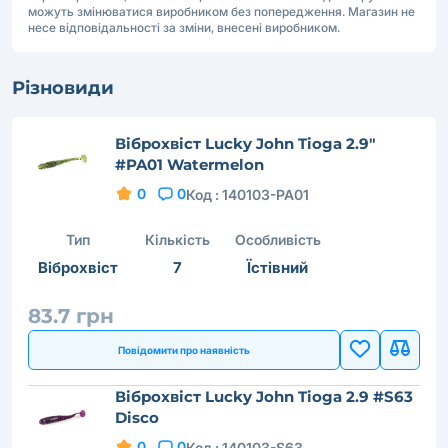
можуть змінюватися виробником без попередження. Магазин не
несе відповідальності за зміни, внесені виробником.
Різновиди
Віброхвіст Lucky John Tioga 2.9"
#PA01 Watermelon
0
0
Код :
140103-PA01
Тип
Кількість
Особливість
Віброхвіст
7
Їстівний
83.7 грн
Повідомити про наявність
Віброхвіст Lucky John Tioga 2.9 #S63
Disco
0
0
Код :
140103-S63