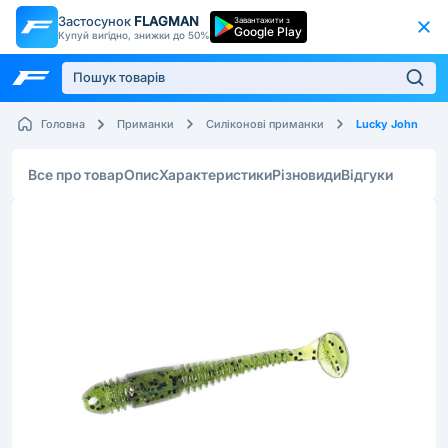
Застосунок
FLAGMAN
Завантажити з
Google Play
Купуй вигідно, знижки до 50%
Lucky John
Головна
Приманки
Силіконові приманки
Все про товар
Опис
Характеристики
Різновиди
Відгуки