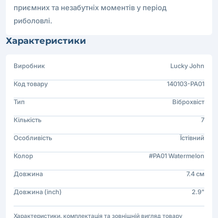
приємних та незабутніх моментів у період
риболовлі.
Характеристики
Виробник
Lucky John
Код товару
140103-PA01
Тип
Віброхвіст
Кількість
7
Особливість
Їстівний
Колор
#PA01 Watermelon
Довжина
7.4 см
Довжина (inch)
2.9"
Характеристики, комплектація та зовнішній вигляд товару