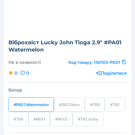
Віброхвіст Lucky John Tioga 2.9" #PA01
Watermelon
Не в наявності
Код товару:
140103-PA01
0
0
Поділитися
Колор
#PA01 Watermelon
#S63 Disco
#T68
#T65
#T66
#MIX1
#MIX2
#T45 Goby