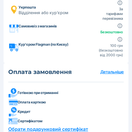
Укрпошта
За
Відділення або кур’єром
тарифами
перевізника
Самовивіз з магазинів
Безкоштовно
Кур'єром Flagman (по Києву)
100 грн
(безкоштовно
від 2000 грн)
Оплата замовлення
Детальніше
Готівкою при отриманні
Оплата карткою
Кредит
Сертифікатом
Обрати подарунковий сертифікат