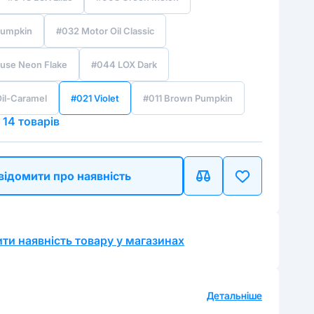
Pumpkin
#032 Motor Oil Classic
use Neon Flake
#044 LOX Dark
il-Caramel
#021 Violet
#011 Brown Pumpkin
 14 товарів
відомити про наявність
ти наявність товару у магазинах
а
Детальніше