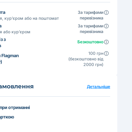
шта
За тарифами
перевізника
ня, кур’єром або на поштомат
а
За тарифами
перевізника
ня або кур’єром
з з
Безкоштовно
в
100 грн
 Flagman
(безкоштовно від
)
2000 грн)
замовлення
Детальніше
 при отриманні
арткою