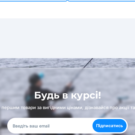
Будь в курсі!
першим товари за вигідними цінами, дізнавайся про акції т
Підписатись