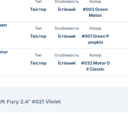
Тип
Особливість
Колор
Твістер
Їстівний
#003 Green
Melon
een
Тип
Особливість
Колор
Твістер
Їстівний
#001 Green P
umpkin
otor
Тип
Особливість
Колор
Твістер
Їстівний
#032 Motor O
il Classic
ft Fury 2.4" #021 Violet