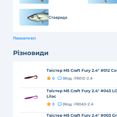
Ставрида
Показати всі
Різновиди
Твістер M5 Craft Fury 2.4" #012 Co
0
0
Код :
FR012-2.4
Твістер M5 Craft Fury 2.4" #043 L
Lilac
0
0
Код :
FR043-2.4
Твістер M5 Craft Fury 2.4" #003 G