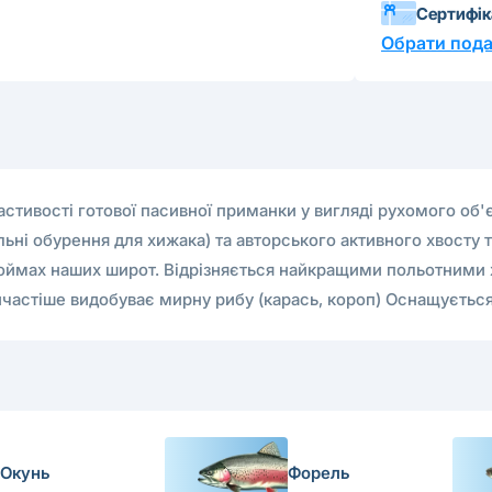
Сертифі
Обрати пода
астивості готової пасивної приманки у вигляді рухомого об'
ьні обурення для хижака) та авторського активного хвосту 
одоймах наших широт. Відрізняється найкращими польотними 
айчастіше видобуває мирну рибу (карась, короп) Оснащуєть
Окунь
Форель