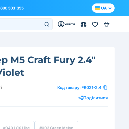
 800 303-355
UA
Увійти
р M5 Craft Fury 2.4"
iolet
і
Код товару:
FR021-2.4
Поділитися
#043 LOX Lilac
#003 Green Melon