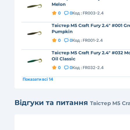
Melon
0
0
Код :
FR003-2.4
Твістер M5 Craft Fury 2.4" #001 Gr
Pumpkin
0
0
Код :
FR001-2.4
Твістер M5 Craft Fury 2.4" #032 M
Oil Classic
0
0
Код :
FR032-2.4
Показати всі 14
Відгуки та питання
Твістер M5 Cra