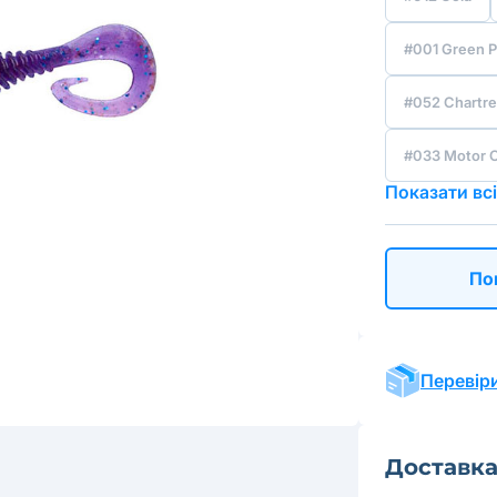
#001 Green 
#052 Chartre
#033 Motor O
Показати всі
По
Перевіри
Доставк