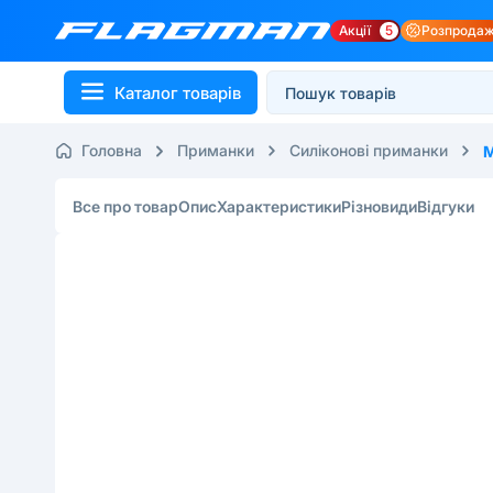
Акції
5
Розпрода
Каталог товарів
Головна
Приманки
Силіконові приманки
M
Все про товар
Опис
Характеристики
Різновиди
Відгуки