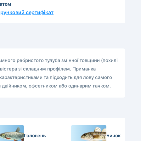
катом
рунковий сертифікат
ємного ребристого тулуба змінної товщини (похилі
твістера зі складним профілем. Приманка
характеристиками та підходить для лову самого
ся двійником, офсетником або одинарим гачком.
Головень
Бичок