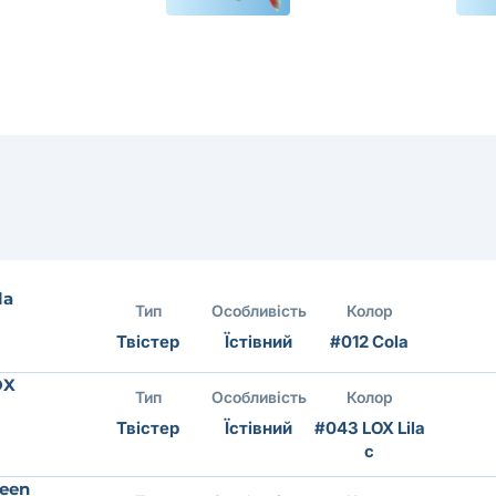
la
Тип
Особливість
Колор
Твістер
Їстівний
#012 Cola
OX
Тип
Особливість
Колор
Твістер
Їстівний
#043 LOX Lila
c
reen