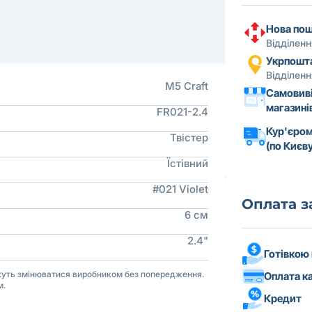
Нова по
Відділен
Укрпошт
Відділен
M5 Craft
Самовиві
магазині
FR021-2.4
Кур'єром
Твістер
(по Києву
Їстівний
#021 Violet
Оплата 
6 см
2.4"
Готівкою
ожуть змінюватися виробником без попередження.
Оплата к
м.
Кредит