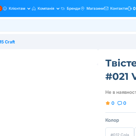
ж
Клієнтам
Компанія
Бренди
Магазини
Контакти
0
5 Craft
Твісте
#021 V
Не в наявност
0
0
Колор
#012 Cola