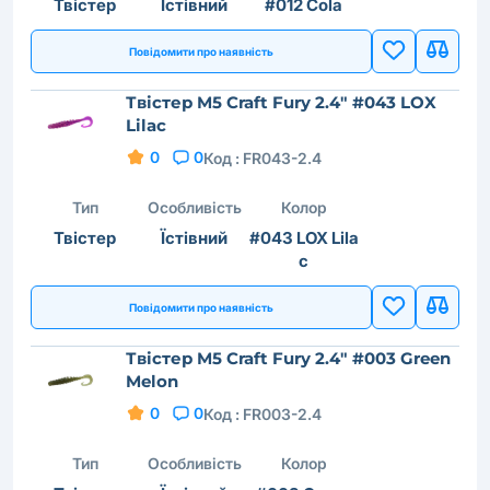
Твістер
Їстівний
#012 Cola
Повідомити про наявність
Твістер M5 Craft Fury 2.4" #043 LOX
Lilac
0
0
Код :
FR043-2.4
Тип
Особливість
Колор
Твістер
Їстівний
#043 LOX Lila
c
Повідомити про наявність
Твістер M5 Craft Fury 2.4" #003 Green
Melon
0
0
Код :
FR003-2.4
Тип
Особливість
Колор