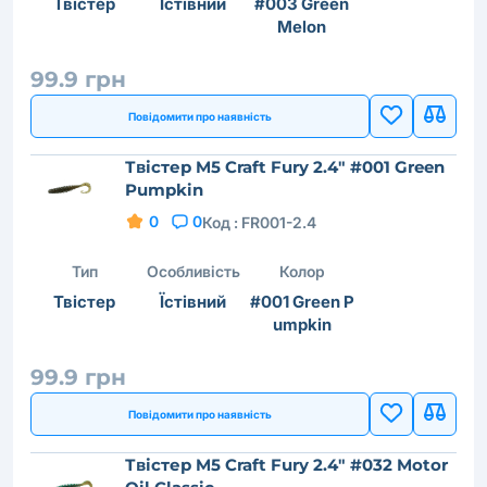
Твістер
Їстівний
#003 Green
Melon
99.9 грн
Повідомити про наявність
Твістер M5 Craft Fury 2.4" #001 Green
Pumpkin
0
0
Код :
FR001-2.4
Тип
Особливість
Колор
Твістер
Їстівний
#001 Green P
umpkin
99.9 грн
Повідомити про наявність
Твістер M5 Craft Fury 2.4" #032 Motor