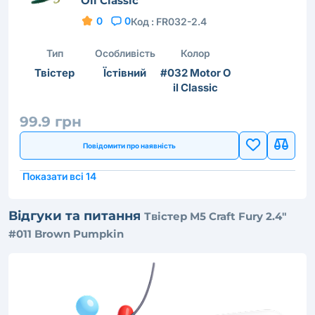
Oil Classic
0
0
Код :
FR032-2.4
Тип
Особливість
Колор
Твістер
Їстівний
#032 Motor O
il Classic
99.9 грн
Повідомити про наявність
Показати всі 14
Відгуки та питання
Твістер M5 Craft Fury 2.4"
#011 Brown Pumpkin