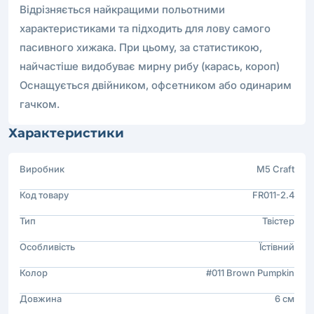
Відрізняється найкращими польотними
характеристиками та підходить для лову самого
пасивного хижака. При цьому, за статистикою,
найчастіше видобуває мирну рибу (карась, короп)
Оснащується двійником, офсетником або одинарим
гачком.
Характеристики
Виробник
M5 Craft
Код товару
FR011-2.4
Тип
Твістер
Особливість
Їстівний
Колор
#011 Brown Pumpkin
Довжина
6 см