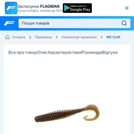
Застосунок
FLAGMAN
Завантажити з
Google Play
Купуй вигідно, знижки до 50%
M5 Craft
Головна
Приманки
Силіконові приманки
Все про товар
Опис
Характеристики
Різновиди
Відгуки