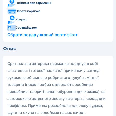
Готівкою при отриманні
Оплата карткою
Кредит
Сертифікатом
Обрати подарунковий сертифікат
Опис
Оригінальна авторcка приманка поєднує в собі
властивості готової пасивної приманки у вигляді
рухомого об'ємного ребристого тулуба змінної
товщини (похилі ребра створюють особливо
привабливі та оригінальні обурення для хижака) та
авторського активного хвосту твістера зі складним
профілем. Приманка розроблена для лову судака,
щуки та окуня на водоймах наших широт.