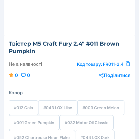
Твістер M5 Craft Fury 2.4" #011 Brown
Pumpkin
Не в наявності
Код товару:
FR011-2.4
0
0
Поділитися
Колор
#012 Cola
#043 LOX Lilac
#003 Green Melon
#001 Green Pumpkin
#032 Motor Oil Classic
#052 Chartreuse Neon Flake
#044 LOX Dark