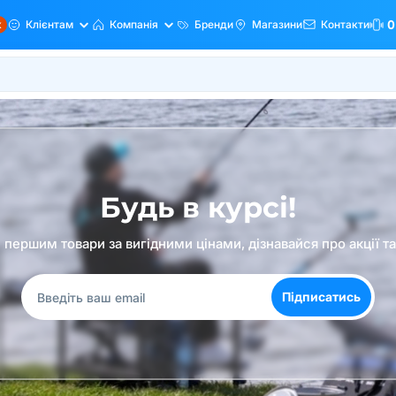
ж
Клієнтам
Компанія
Бренди
Магазини
Контакти
0
Будь в курсі!
першим товари за вигідними цінами, дізнавайся про акції т
Підписатись