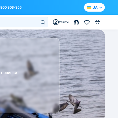
 800 303-355
UA
Увійти
а новинки