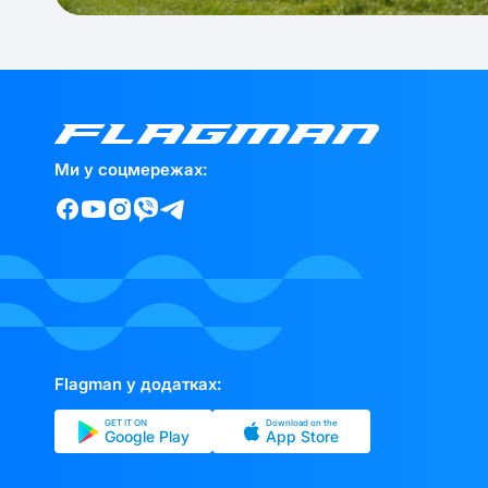
Ми у соцмережах:
Flagman у додатках:
GET IT ON
Download on the
Google Play
App Store