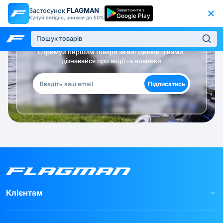
Застосунок
FLAGMAN
Завантажити з
Google Play
Купуй вигідно, знижки до 50%
Будь в курсі!
Отримуй першим товари за вигідними цінами,
дізнавайся про акції та новинки
Підписатись
Клієнтам