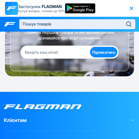
Застосунок
FLAGMAN
Завантажити з
Google Play
Купуй вигідно, знижки до 50%
Будь в курсі!
Отримуй першим товари за вигідними цінами,
дізнавайся про акції та новинки
Підписатись
Клієнтам